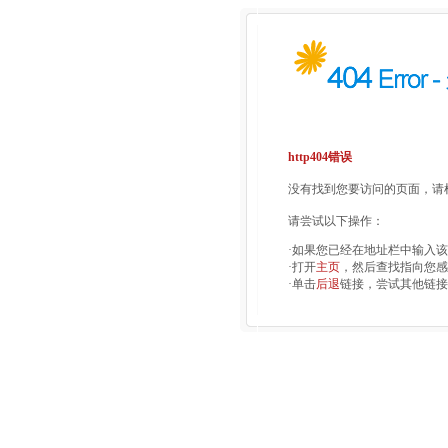
http404错误
没有找到您要访问的页面，请检
请尝试以下操作：
·如果您已经在地址栏中输入
·打开
主页
，然后查找指向您感
·单击
后退
链接，尝试其他链接