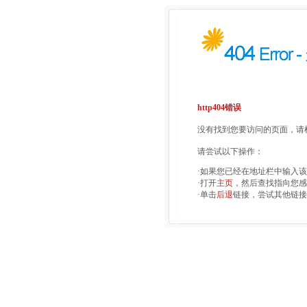
http404错误
没有找到您要访问的页面，请检
请尝试以下操作：
·如果您已经在地址栏中输入
·打开
主页
，然后查找指向您感
·单击
后退
链接，尝试其他链接