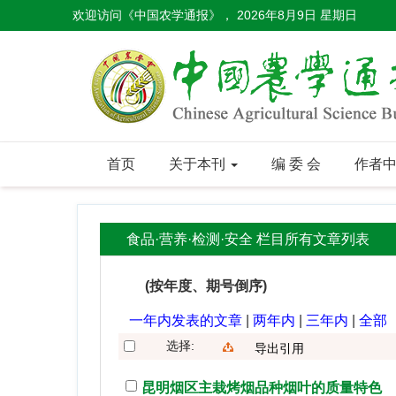
欢迎访问《中国农学通报》，
2026年8月9日 星期日
首页
关于本刊
编 委 会
作者
食品·营养·检测·安全 栏目所有文章列表
(按年度、期号倒序)
一年内发表的文章
|
两年内
|
三年内
|
全部
选择:
导出引用
昆明烟区主栽烤烟品种烟叶的质量特色