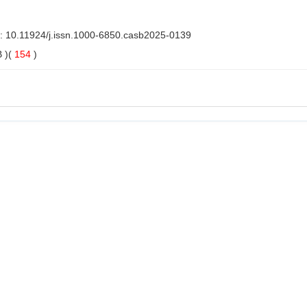
I:
10.11924/j.issn.1000-6850.casb2025-0139
 )(
154
)