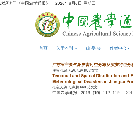
欢迎访问《中国农学通报》，
2026年8月6日 星期四
首页
关于本刊
编 委 会
作者中心
江苏省主要气象灾害时空分布及演变特征分
项瑛,张余庆,许琪,卢鹏,艾文文
Temporal and Spatial Distribution and E
Meteorological Disasters in Jiangsu Pr
张余庆,许琪,卢鹏 and 艾文文
中国农学通报 . 2019, (
19
): 112 -119 . DO