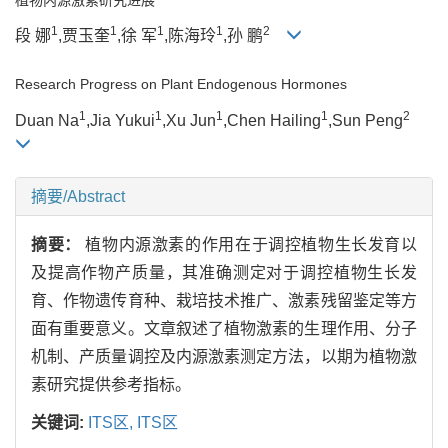
1
1
1
1
2
段 娜
,贾玉奎
,徐 军
,陈海玲
,孙 鹏
Research Progress on Plant Endogenous Hormones
1
1
1
1
2
Duan Na
,Jia Yukui
,Xu Jun
,Chen Hailing
,Sun Peng
摘要/Abstract
摘要：
植物内源激素的作用在于调控植物生长发育以
及提高作物产质量，其准确测定对于调控植物生长发
育、作物遗传育种、栽培技术推广、激素残留鉴定等方
面有重要意义。文章叙述了植物激素的生理作用、分子
机制、产质量调控及内源激素测定方法，以期为植物激
素研究提供参考指标。
关键词:
ITS区,
ITS区