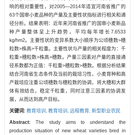
响的相对重要性，对2005—2014年适宜河南省推广的
63个国审小麦品种的产量及主要性状指标进行相关和通
径分析。结果表明：近年来河南省推广的国审小麦新品
种产量整体呈上升趋势，平均每年增长7.6533
kg/hm2。主要性状的变异系数大小顺序为公顷穗数>穗
粒数>株高>千粒重。主要性状与产量的相关程度为：千
粒重>穗粒数>株高>穗数。产量三因素对产量的直接通
径系数都为正值：千粒重>穗粒数>穗数。根据分析结果
结合河南省生态条件及当前的栽培习性，小麦育种和高
产栽培应注重公顷穗数与穗粒数的协调，将大穗和大群
体有效结合，稳定千粒重，同时注意三因素的协调发
展，从而达到高产目标。
关键词:
教育培训,
教育培训,
远程教育,
新型职业农民
Abstract:
The study aims to understand the
production situation of new wheat varieties bred in