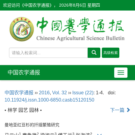
欢迎访问《中国农学通报》，
2026年8月6日 星期四
中国农学通报
导
航
切
中国农学通报
››
2016
,
Vol. 32
››
Issue (22)
: 1-4.
doi:
换
10.11924/j.issn.1000-6850.casb15120150
• 林学 园艺 园林 •
下一篇
曼地亚红豆杉的扦插繁殖研究
1
2
3
3
2