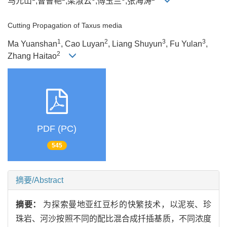
马元山
,曹鲁艳
,梁淑云
,傅玉兰
,张海涛
Cutting Propagation of Taxus media
1
2
3
3
Ma Yuanshan
, Cao Luyan
, Liang Shuyun
, Fu Yulan
,
2
Zhang Haitao
PDF (PC)
545
摘要/Abstract
摘要：
为探索曼地亚红豆杉的快繁技术，以泥炭、珍
珠岩、河沙按照不同的配比混合成扦插基质，不同浓度