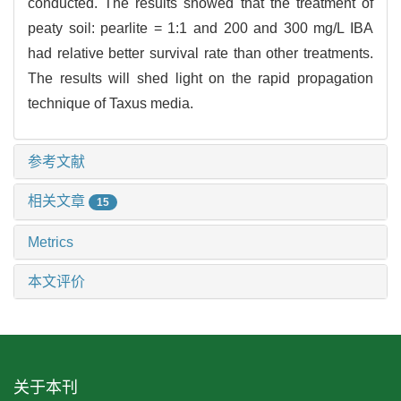
conducted. The results showed that the treatment of
peaty soil: pearlite = 1:1 and 200 and 300 mg/L IBA
had relative better survival rate than other treatments.
The results will shed light on the rapid propagation
technique of
Taxus media
.
参考文献
相关文章
15
Metrics
本文评价
关于本刊