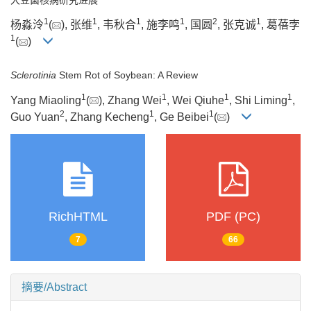
1
1
1
1
2
1
杨淼泠
(
), 张维
, 韦秋合
, 施李鸣
, 国圆
, 张克诚
, 葛蓓孛
1
(
)
Sclerotinia
Stem Rot of Soybean: A Review
1
1
1
1
Yang Miaoling
(
), Zhang Wei
, Wei Qiuhe
, Shi Liming
,
2
1
1
Guo Yuan
, Zhang Kecheng
, Ge Beibei
(
)
RichHTML
PDF (PC)
7
66
摘要/Abstract