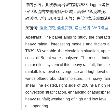
沛的水汽；此次暴雨出现在副高588 dagpm 等值
低空急流的左侧所对应区域；高低空急流增强、
输送预示将出现强降水天气；高低空急流减弱消
关键词:
渔业贷款,
渔业贷款,
渔业经济,
VAR模型
Abstract:
The paper aims to study the characte
heavy rainfall forecasting models and factors 
T639L60 variable, the circulation situation, upper
coast of Bohai were analyzed. The results indic
major effect system of this heavy rainfall, the in
rainfall; low level convergence and high level d
winds offered abundant moisture; this heavy rai
shear line existed, right side of 200 hPa high le
convection stratification, enhancing of atmospheri
heavy rainfall; weakening of high and low level je
disappearing.