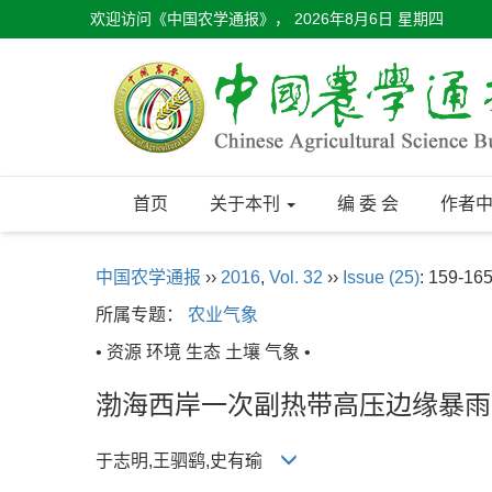
欢迎访问《中国农学通报》，
2026年8月6日 星期四
首页
关于本刊
编 委 会
作者
中国农学通报
››
2016
,
Vol. 32
››
Issue (25)
: 159-165
所属专题：
农业气象
• 资源 环境 生态 土壤 气象 •
渤海西岸一次副热带高压边缘暴雨
于志明,王驷鹞,史有瑜