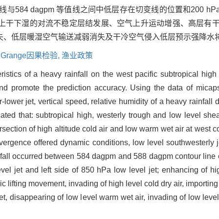
线与584 dagpm 等值线之间中低层存在切变线的位置和200 hP
上干下湿的对流不稳定层结发展、空气上升运动增强、高层有
失、低层暖湿空气输送减弱消失及干冷空气侵入低层预示强降水
,
Grange因果检验,
渔业政策
ristics of a heavy rainfall on the west pacific subtropical hi
and promote the prediction accuracy. Using the data of micap
-lower jet, vertical speed, relative humidity of a heavy rainfall
ated that: subtropical high, westerly trough and low level shea
tersection of high altitude cold air and low warm wet air at west 
ivergence offered dynamic conditions, low level southwesterly 
nfall occurred between 584 dagpm and 588 dagpm contour line o
vel jet and left side of 850 hPa low level jet; enhancing of hig
c lifting movement, invading of high level cold dry air, importing
t, disappearing of low level warm wet air, invading of low level 