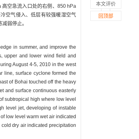
本文评价
a 高空急流入口处的右侧、850 hPa
干冷空气侵入、低层有较强暖湿空气
回顶部
将减弱停止。
gh edge in summer, and improve the
s, upper and lower wind field and
 during August 4-5, 2010 in the west
r line, surface cyclone formed the
coast of Bohai touched off the heavy
jet and surface continuous easterly
f subtropical high where low level
h level jet, developing of instable
 of low level warm wet air indicated
cold dry air indicated precipitation