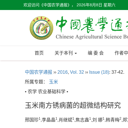
欢迎访问《中国农学通报》，
2026年8月8日 星期六
首页
关于本刊
编 委 会
作者
中国农学通报
››
2016
,
Vol. 32
››
Issue (18)
: 37-42.
所属专题：
玉米
• 农学 农业基础科学 •
玉米南方锈病菌的超微结构研究
1
1
1
1
1
2
邢国珍
,李晶晶
,肖继斌
,焦志鑫
,刘 娜
,韩青梅
,