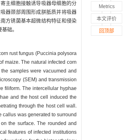
与寄主细胞接触诱导吸器母细胞的分
Metrics
在吸器颈部周围形成胼胝质并将吸器
本文评价
米南方锈菌基本超微结构特征和侵染
要基础。
回顶部
corn rust fungus (
Puccinia polysora
f maize. The natural infected corn
and the samples were vacuumed and
microscopy (SEM) and transmission
 filiform. The intercellular hyphae
phae and the host cell induced the
etrating through the host cell wall.
e callus was generated to surround
 on the surface. The rounded and
al features of infected institutions