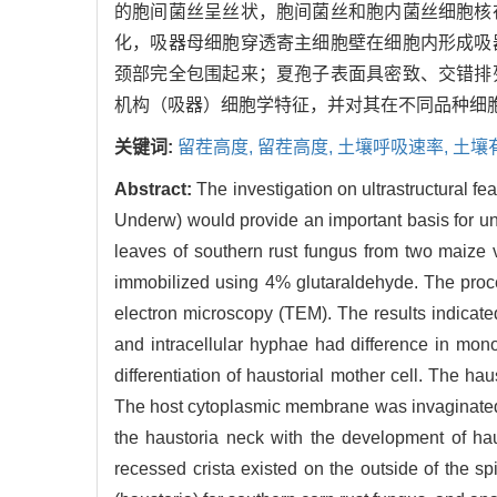
的胞间菌丝呈丝状，胞间菌丝和胞内菌丝细胞核
化，吸器母细胞穿透寄主细胞壁在细胞内形成吸
颈部完全包围起来；夏孢子表面具密致、交错排
机构（吸器）细胞学特征，并对其在不同品种细
关键词:
留茬高度,
留茬高度,
土壤呼吸速率,
土壤
Abstract:
The investigation on ultrastructural fe
Underw) would provide an important basis for un
leaves of southern rust fungus from two maize
immobilized using 4% glutaraldehyde. The proc
electron microscopy (TEM). The results indicated 
and intracellular hyphae had difference in mon
differentiation of haustorial mother cell. The hau
The host cytoplasmic membrane was invaginated i
the haustoria neck with the development of h
recessed crista existed on the outside of the spi