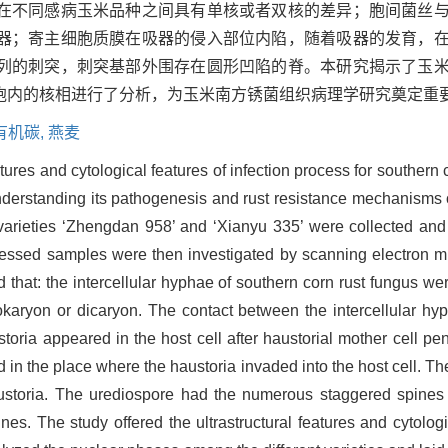
在不同感病玉米品种之间具有单核或者双核的差异；胞间菌丝
器；寄主细胞质膜在吸器的侵入部位内陷，随着吸器的发育，
列的刺突，刺突基部外围存在圆形凹陷的脊。本研究揭示了玉
胞内的核相进行了分析，为玉米南方锈菌组织病理学研究奠定重
有机碳,
燕麦
atures and cytological features of infection process for southern 
derstanding its pathogenesis and rust resistance mechanisms o
 varieties ‘Zhengdan 958’ and ‘Xianyu 335’ were collected 
essed samples were then investigated by scanning electron 
that: the intercellular hyphae of southern corn rust fungus were
okaryon or dicaryon. The contact between the intercellular hy
storia appeared in the host cell after haustorial mother cell pen
n the place where the haustoria invaded into the host cell. Th
austoria. The urediospore had the numerous staggered spines
nes. The study offered the ultrastructural features and cytologic