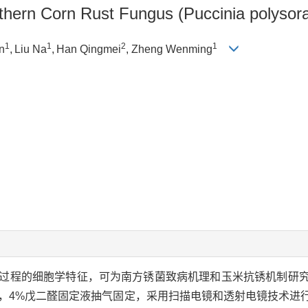
outhern Corn Rust Fungus (
Puccinia polysor
1
1
2
1
n
,
Liu Na
,
Han Qingmei
, Zheng Wenming
过程的细胞学特征，可为南方锈菌致病机理和玉米抗锈机制研
锈病病叶，4%戊二醛固定液抽气固定，采用扫描电镜和透射电镜技术