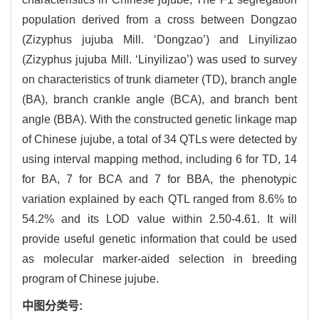
population derived from a cross between Dongzao
(Zizyphus jujuba Mill. ‘Dongzao’) and Linyilizao
(Zizyphus jujuba Mill. ‘Linyilizao’) was used to survey
on characteristics of trunk diameter (TD), branch angle
(BA), branch crankle angle (BCA), and branch bent
angle (BBA). With the constructed genetic linkage map
of Chinese jujube, a total of 34 QTLs were detected by
using interval mapping method, including 6 for TD, 14
for BA, 7 for BCA and 7 for BBA, the phenotypic
variation explained by each QTL ranged from 8.6% to
54.2% and its LOD value within 2.50-4.61. It will
provide useful genetic information that could be used
as molecular marker-aided selection in breeding
program of Chinese jujube.
中图分类号: