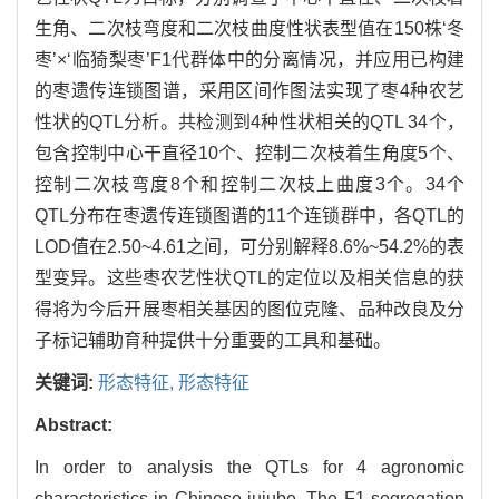
生角、二次枝弯度和二次枝曲度性状表型值在150株‘冬
枣’×‘临猗梨枣’F1代群体中的分离情况，并应用已构建
的枣遗传连锁图谱，采用区间作图法实现了枣4种农艺
性状的QTL分析。共检测到4种性状相关的QTL 34个，
包含控制中心干直径10个、控制二次枝着生角度5个、
控制二次枝弯度8个和控制二次枝上曲度3个。34个
QTL分布在枣遗传连锁图谱的11个连锁群中，各QTL的
LOD值在2.50~4.61之间，可分别解释8.6%~54.2%的表
型变异。这些枣农艺性状QTL的定位以及相关信息的获
得将为今后开展枣相关基因的图位克隆、品种改良及分
子标记辅助育种提供十分重要的工具和基础。
关键词:
形态特征,
形态特征
Abstract:
In order to analysis the QTLs for 4 agronomic
characteristics in Chinese jujube, The F1 segregation