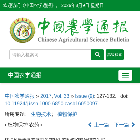
欢迎访问《中国农学通报》，
2026年8月9日 星期日
中国农学通报
导
航
切
中国农学通报
››
2017
,
Vol. 33
››
Issue (9)
: 127-132.
doi:
换
10.11924/j.issn.1000-6850.casb16050097
所属专题：
生物技术
；
植物保护
• 植物保护 农药 •
上一篇
下一篇
环境雌激素类农药灭多威对生殖系统的影响研究进展