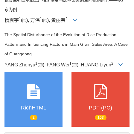
东为例
1
1
2
杨震宇
(
), 方伟
(
), 黄丽芸
The Spatial Disturbance of the Evolution of Rice Production
Pattern and Influencing Factors in Main Grain Sales Area: A Case
of Guangdong
1
1
2
YANG Zhenyu
(
), FANG Wei
(
), HUANG Liyun
RichHTML
PDF (PC)
2
103