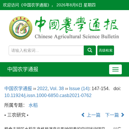
欢迎访问《中国农学通报》，
2026年8月6日 星期四
中国农学通报
导
航
切
中国农学通报
››
2022
,
Vol. 38
››
Issue (14)
: 147-154.
doi:
换
10.11924/j.issn.1000-6850.casb2021-0762
所属专题：
水稻
• 三农研究 •
上一篇
下一篇
粮食主销区水稻生产格局演变与影响因素的空间扰动研究——以广