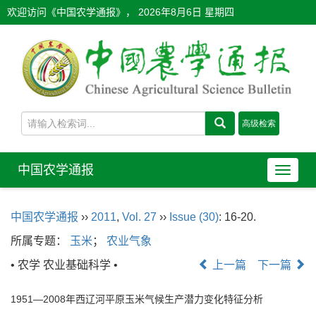
欢迎访问《中国农学通报》，
2026年8月6日 星期四
中国农学通报
导
航
切
中国农学通报
››
2011
,
Vol. 27
››
Issue (30)
: 16-20.
换
所属专题：
玉米
；
农业气象
• 农学 农业基础科学 •
上一篇
下一篇
1951—2008年西辽河平原玉米气候生产潜力变化特征分析