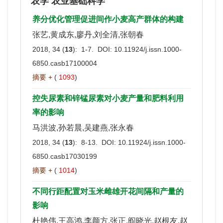
农学 农业基础科学
养分优化管理促进间作小麦高产群体的构建
张艺,黄成东,廖丹,刘全清,张朝春
2018, 34 (
13
): 1-7. DOI:
10.11924/j.issn.1000-
6850.casb17100004
摘要 +
(
1093
)
控失尿素和锌锰尿素对小麦产量和肥料利用
率的影响
马洪波,孙若晨,吴建燕,张永春
2018, 34 (
13
): 8-13. DOI:
10.11924/j.issn.1000-
6850.casb17030199
摘要 +
(
1014
)
不同行距配置对玉米雌雄开花间隔和产量的
影响
杜艳伟,王高鸿,李颜方,张正,阎晓光,赵根友,赵