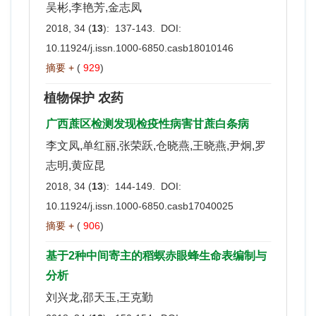
吴彬,李艳芳,金志凤
2018, 34 (
13
): 137-143. DOI:
10.11924/j.issn.1000-6850.casb18010146
摘要 +
(
929
)
植物保护 农药
广西蔗区检测发现检疫性病害甘蔗白条病
李文凤,单红丽,张荣跃,仓晓燕,王晓燕,尹炯,罗
志明,黄应昆
2018, 34 (
13
): 144-149. DOI:
10.11924/j.issn.1000-6850.casb17040025
摘要 +
(
906
)
基于2种中间寄主的稻螟赤眼蜂生命表编制与
分析
刘兴龙,邵天玉,王克勤