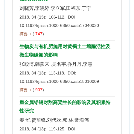
刘晓芳,李晓婷,李立军,田福东,丁宁
2018, 34 (
13
): 106-112. DOI:
10.11924/j.issn.1000-6850.casb17040030
摘要 +
(
747
)
生物炭与有机肥施用对黄褐土土壤酶活性及
微生物碳氮的影响
张毅博,韩燕来.,吴名宇,乔丹丹,李慧
2018, 34 (
13
): 113-118. DOI:
10.11924/j.issn.1000-6850.casb18010009
摘要 +
(
907
)
重金属铅镉对甜高粱生长的影响及其积累特
性研究
秦 华,贺前锋,刘代欢,邓 林,常海伟
2018, 34 (
13
): 119-125. DOI: