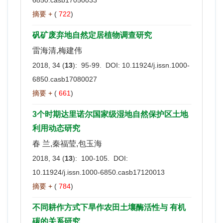
摘要 +
(
722
)
矾矿废弃地自然定居植物调查研究
雷海清,梅建伟
2018, 34 (
13
): 95-99. DOI:
10.11924/j.issn.1000-
6850.casb17080027
摘要 +
(
661
)
3个时期达里诺尔国家级湿地自然保护区土地
利用动态研究
春 兰,秦福莹,包玉海
2018, 34 (
13
): 100-105. DOI:
10.11924/j.issn.1000-6850.casb17120013
摘要 +
(
784
)
不同耕作方式下旱作农田土壤酶活性与 有机
碳的关系研究