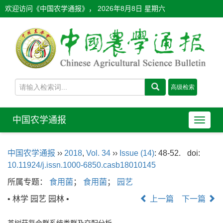
欢迎访问《中国农学通报》，
2026年8月8日 星期六
中国农学通报
导
航
切
中国农学通报
››
2018
,
Vol. 34
››
Issue (14)
: 48-52.
doi:
换
10.11924/j.issn.1000-6850.casb18010145
所属专题：
食用菌
；
食用菌
；
园艺
• 林学 园艺 园林 •
上一篇
下一篇
茶树菇复合群系统类群及交配分析