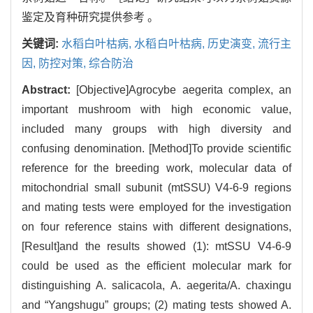
鉴定及育种研究提供参考 。
关键词:
水稻白叶枯病,
水稻白叶枯病,
历史演变,
流行主
因,
防控对策,
综合防治
Abstract:
[Objective]Agrocybe aegerita complex, an
important mushroom with high economic value,
included many groups with high diversity and
confusing denomination. [Method]To provide scientific
reference for the breeding work, molecular data of
mitochondrial small subunit (mtSSU) V4-6-9 regions
and mating tests were employed for the investigation
on four reference stains with different designations,
[Result]and the results showed (1): mtSSU V4-6-9
could be used as the efficient molecular mark for
distinguishing A. salicacola, A. aegerita/A. chaxingu
and “Yangshugu” groups; (2) mating tests showed A.