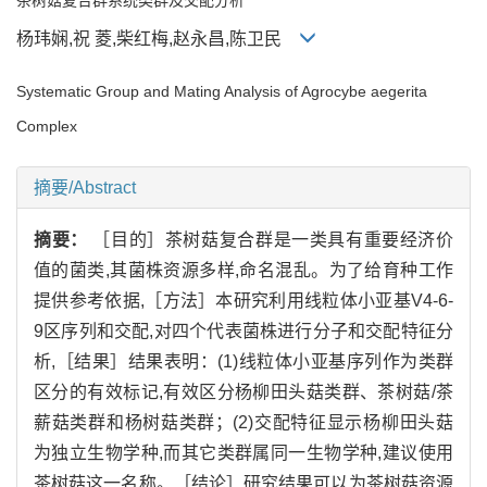
杨玮娴,祝 菱,柴红梅,赵永昌,陈卫民
Systematic Group and Mating Analysis of Agrocybe aegerita
Complex
摘要/Abstract
摘要：
［目的］茶树菇复合群是一类具有重要经济价
值的菌类,其菌株资源多样,命名混乱。为了给育种工作
提供参考依据,［方法］本研究利用线粒体小亚基V4-6-
9区序列和交配,对四个代表菌株进行分子和交配特征分
析,［结果］结果表明：(1)线粒体小亚基序列作为类群
区分的有效标记,有效区分杨柳田头菇类群、茶树菇/茶
薪菇类群和杨树菇类群；(2)交配特征显示杨柳田头菇
为独立生物学种,而其它类群属同一生物学种,建议使用
茶树菇这一名称。［结论］研究结果可以为茶树菇资源