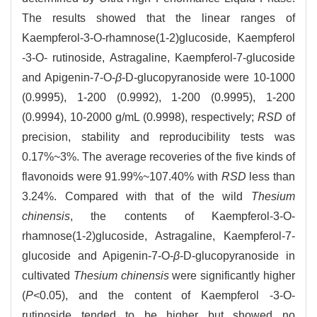
The results showed that the linear ranges of
Kaempferol-3-O-rhamnose(1-2)glucoside, Kaempferol
-3-O- rutinoside, Astragaline, Kaempferol-7-glucoside
and Apigenin-7-O-
β
-D-glucopyranoside were 10-1000
(0.9995), 1-200 (0.9992), 1-200 (0.9995), 1-200
(0.9994), 10-2000 g/mL (0.9998), respectively;
RSD
of
precision, stability and reproducibility tests was
0.17%~3%. The average recoveries of the five kinds of
flavonoids were 91.99%~107.40% with
RSD
less than
3.24%. Compared with that of the wild
Thesium
chinensis
, the contents of Kaempferol-3-O-
rhamnose(1-2)glucoside, Astragaline, Kaempferol-7-
glucoside and Apigenin-7-O-
β
-D-glucopyranoside in
cultivated
Thesium chinensis
were significantly higher
(
P<
0.05), and the content of Kaempferol -3-O-
rutinoside tended to be higher but showed no