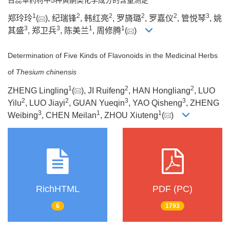
1
2
2
2
2
3
郑玲玲
(
), 纪瑞锋
, 韩红亮
, 罗旖璐
, 罗嘉仪
, 管悦琴
, 姚
3
3
1
1
其盛
, 郑卫兵
, 陈美兰
, 周修腾
(
)
Determination of Five Kinds of Flavonoids in the Medicinal Herbs
of
Thesium chinensis
1
2
2
ZHENG Lingling
(
), JI Ruifeng
, HAN Hongliang
, LUO
2
2
3
3
Yilu
, LUO Jiayi
, GUAN Yueqin
, YAO Qisheng
, ZHENG
3
1
1
Weibing
, CHEN Meilan
, ZHOU Xiuteng
(
)
RichHTML
PDF (PC)
6
1793