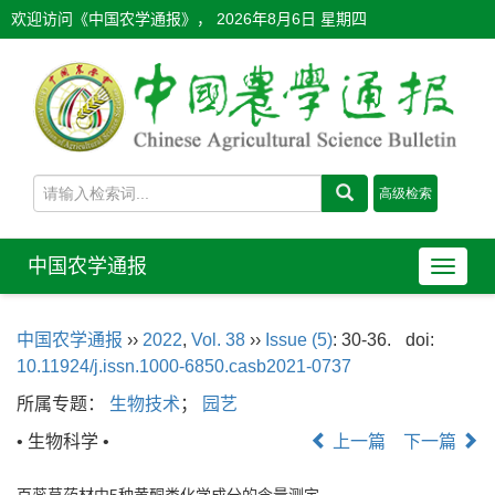
欢迎访问《中国农学通报》，
2026年8月6日 星期四
中国农学通报
导
航
切
中国农学通报
››
2022
,
Vol. 38
››
Issue (5)
: 30-36.
doi:
换
10.11924/j.issn.1000-6850.casb2021-0737
所属专题：
生物技术
；
园艺
• 生物科学 •
上一篇
下一篇
百蕊草药材中5种黄酮类化学成分的含量测定