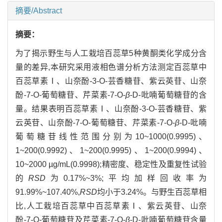
摘要/Abstract
摘要：
为了揭示野生与人工栽培百蕊草5种黄酮类化学成分含
量的差异,本研究采用液相色谱分析方法测定百蕊草中
百蕊草素Ⅰ、山奈酚-3-O-芸香糖苷、紫云英苷、山奈
酚-7-O-葡萄糖苷、芹菜素-7-O-
β
-D-吡喃葡萄糖苷的含
量。结果表明百蕊草素Ⅰ、山奈酚-3-O-芸香糖苷、紫
云英苷、山奈酚-7-O-葡萄糖苷、芹菜素-7-O-
β
-D-吡喃
葡萄糖苷线性范围分别为10~1000(0.9995)、
1~200(0.9992)、1~200(0.9995)、1~200(0.9994)、
10~2000 µg/mL(0.9998);精密度、稳定性及重复性试验
的
RSD
为0.17%~3%;平均加样回收率为
91.99%~107.40%,
RSD
均小于3.24%。与野生百蕊草相
比,人工栽培百蕊草中百蕊草素Ⅰ、紫云英苷、山奈
酚-7-O-葡萄糖苷及芹菜素-7-O-
β
-D-吡喃葡萄糖苷含量