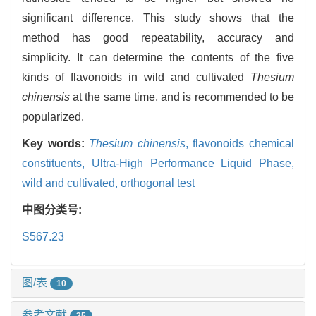
significant difference. This study shows that the
method has good repeatability, accuracy and
simplicity. It can determine the contents of the five
kinds of flavonoids in wild and cultivated
Thesium
chinensis
at the same time, and is recommended to be
popularized.
Key words:
Thesium chinensis
,
flavonoids chemical
constituents,
Ultra-High Performance Liquid Phase,
wild and cultivated,
orthogonal test
中图分类号:
S567.23
图/表
10
参考文献