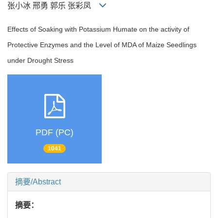
张小冰 邢勇 郭乐 张彩凤
Effects of Soaking with Potassium Humate on the activity of
Protective Enzymes and the Level of MDA of Maize Seedlings
under Drought Stress
PDF (PC)
1041
摘要/Abstract
摘要：