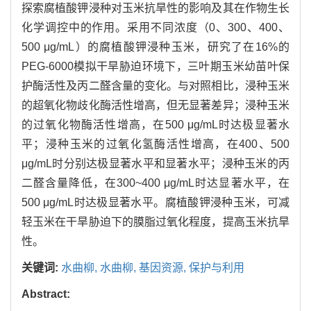
探索腐植酸钾浸种对玉米抗旱性的影响及其在作物生长
化学调控中的作用。采用不同浓度（0、300、400、
500 μg/mL）的腐植酸钾浸种玉米，研究了在16%的
PEG-6000模拟干旱胁迫环境下，三叶期玉米幼苗叶保
护酶活性及丙二醛含量的变化。与对照相比，浸种玉米
的超氧化物歧化酶活性增高，但无显著差异；浸种玉米
的过氧化物酶活性增高，在500 μg/mL时达极显著水
平；浸种玉米的过氧化氢酶活性增高，在400、500
μg/mL时分别达极显著水平和显著水平；浸种玉米的丙
二醛含量降低，在300~400 μg/mL时达显著水平，在
500 μg/mL时达极显著水平。腐植酸钾浸种玉米，可减
轻玉米在干旱胁迫下的膜脂过氧化程度，提高玉米抗旱
性。
关键词:
水曲柳,
水曲柳,
基因资源,
保护与利用
Abstract: