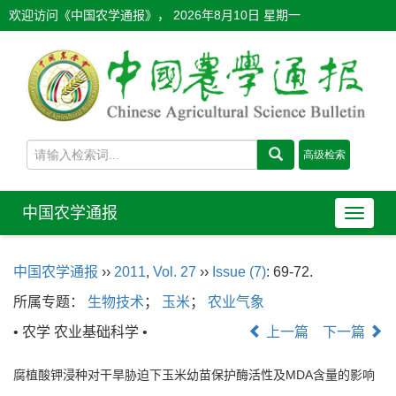
欢迎访问《中国农学通报》，
2026年8月10日 星期一
中国农学通报
导
航
切
中国农学通报
››
2011
,
Vol. 27
››
Issue (7)
: 69-72.
换
所属专题：
生物技术
；
玉米
；
农业气象
• 农学 农业基础科学 •
上一篇
下一篇
腐植酸钾浸种对干旱胁迫下玉米幼苗保护酶活性及MDA含量的影响