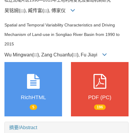
吴铭婉(
), 臧传富(
), 傅家仪
Spatial and Temporal Variability Characteristics and Driving
Mechanism of Land-use in Songliao River Basin from 1990 to
2015
Wu Mingwan(
), Zang Chuanfu(
), Fu Jiayi
RichHTML
PDF (PC)
5
196
摘要/Abstract