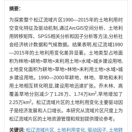
摘要：
为探索整个松辽流域片区1990—2015年的土地利用时
空变化特征及驱动机制,通过ArcGIS空间分析、土地利
用转移矩阵、SPSS相关分析和因子分析等方法,分析社
会经济统计数据和气候数据。结果表明,松辽流域1990
—2015年的土地利用变化差异显著。土地类型占地面
积为林地>耕地>草地>未利用土地>水域>城乡建设用地,
土地变化面积为耕地>草地>林地>未利用土地>水域>城
乡建设用地。1990—2000年耕地、林地、草地和未利
用土地相互转化明显,建设用地迅速扩张。乔木林、高
2
覆盖草地分别减少了1.26万、1.74万km
,旱地增加了
2
2.25万km
。松辽流域片区的土地利用变化主要驱动因
子是经济发展和人口增长。本研究从流域片区尺度上为
松辽流域片区的土地资源管理和规划提供理论参考。
关键词:
松辽流域片区,
土地利用变化,
驱动因子,
土地转