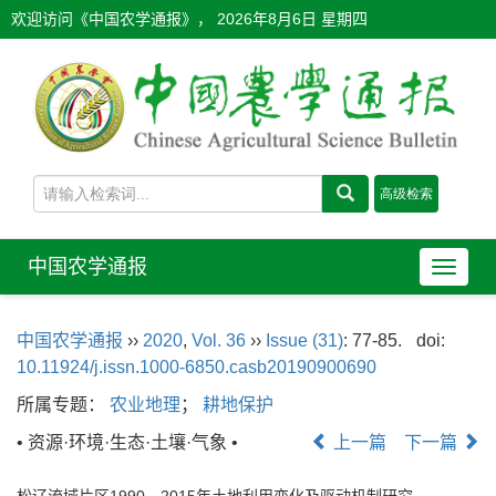
欢迎访问《中国农学通报》，
2026年8月6日 星期四
中国农学通报
导
航
切
中国农学通报
››
2020
,
Vol. 36
››
Issue (31)
: 77-85.
doi:
换
10.11924/j.issn.1000-6850.casb20190900690
所属专题：
农业地理
；
耕地保护
• 资源·环境·生态·土壤·气象 •
上一篇
下一篇
松辽流域片区1990—2015年土地利用变化及驱动机制研究