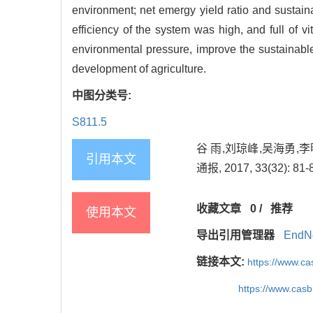
environment; net emergy yield ratio and sustain
efficiency of the system was high, and full of v
environmental pressure, improve the sustainable
development of agriculture.
中图分类号:
S811.5
谷 雨,刘琼峰,吴海勇,李
引用本文
通报, 2017, 33(32): 81-
收藏文章
0
/
推荐
使用本文
导出引用管理器
EndN
链接本文:
https://www.c
https://www.cas