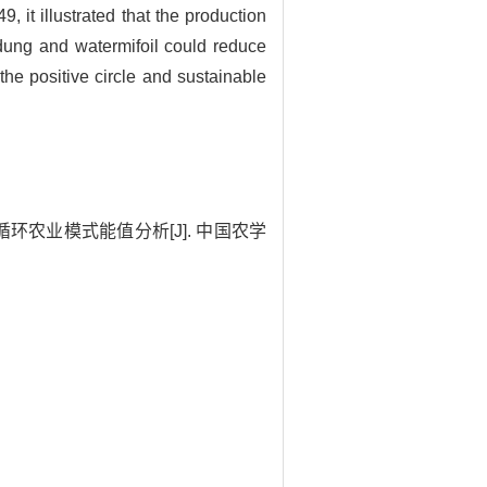
it illustrated that the production
w dung and watermifoil could reduce
he positive circle and sustainable
”循环农业模式能值分析[J]. 中国农学