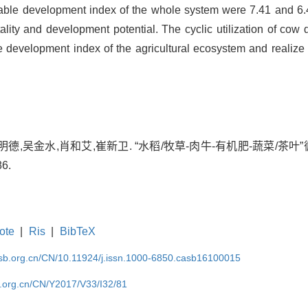
able development index of the whole system were 7.41 and 6.49, 
itality and development potential. The cyclic utilization of co
 development index of the agricultural ecosystem and realize t
明德,吴金水,肖和艾,崔新卫. “水稻/牧草-肉牛-有机肥-蔬菜/茶叶
86.
ote
|
Ris
|
BibTeX
asb.org.cn/CN/10.11924/j.issn.1000-6850.casb16100015
b.org.cn/CN/Y2017/V33/I32/81