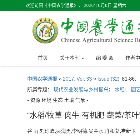
欢迎访问《中国农学通报》，
2026年8月8日 星期六
首页
关于本刊
编 委 会
作者
中国农学通报
››
2017
,
Vol. 33
››
Issue (32)
: 81-86.
所属专题：
现代农业发展与乡村振兴
；
水稻
；
园
• 资源 环境 生态 土壤 气象 •
“水稻/牧草-肉牛-有机肥-蔬菜/
谷 雨,刘琼峰,吴海勇,李明德,吴金水,肖和艾,崔新