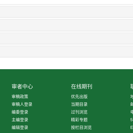
审者中心
在线期刊
审稿政策
优先出版
审稿人登录
当期目录
编委登录
过刊浏览
电
主编登录
精彩专题
5
编辑登录
按栏目浏览
E