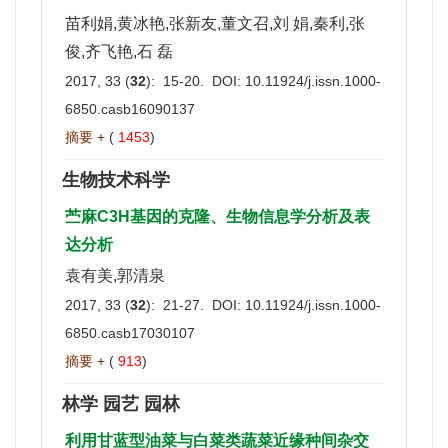
苗利娟,黄冰艳,张新友,董文召,刘 娟,秦利,张
俊,齐飞艳,石 磊
2017, 33 (
32
): 15-20. DOI:
10.11924/j.issn.1000-
6850.casb16090137
摘要 +
(
1453
)
生物技术科学
苎麻C3H基因的克隆、生物信息学分析及表
达分析
袁有美,郭清泉
2017, 33 (
32
): 21-27. DOI:
10.11924/j.issn.1000-
6850.casb17030107
摘要 +
(
913
)
林学 园艺 园林
利用甘蓝型油菜与白菜类蔬菜近缘种间杂交