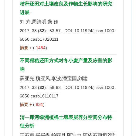
秸秆还田对土壤改良及作物生长影响的研究
进展
刘 卉,周清明,黎 娟
2017, 33 (
32
): 53-57. DOI:
10.11924/j.issn.1000-
6850.casb17020111
摘要 +
(
1454
)
不同稻秸还田方式对冬小麦产量及冻害的影
响
薛亚光,魏亚凤,李波,潘宝国,刘建
2017, 33 (
32
): 58-63. DOI:
10.11924/j.issn.1000-
6850.casb16110117
摘要 +
(
831
)
渭—库河绿洲植棉土壤表层养分空间分布特
征分析
玉苏甫.买买提,帕丽旦.阿迪力,阿依苏丽坦?斯