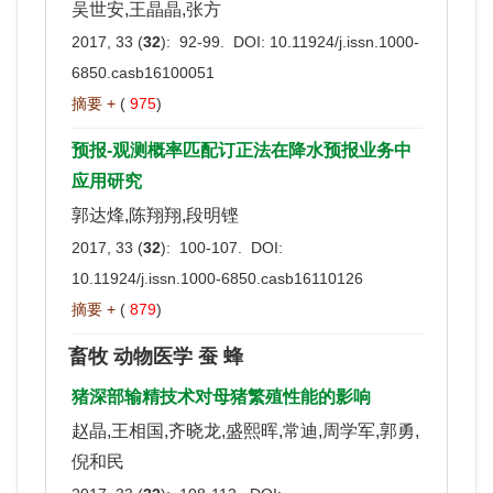
吴世安,王晶晶,张方
2017, 33 (
32
): 92-99. DOI:
10.11924/j.issn.1000-
6850.casb16100051
摘要 +
(
975
)
预报-观测概率匹配订正法在降水预报业务中
应用研究
郭达烽,陈翔翔,段明铿
2017, 33 (
32
): 100-107. DOI:
10.11924/j.issn.1000-6850.casb16110126
摘要 +
(
879
)
畜牧 动物医学 蚕 蜂
猪深部输精技术对母猪繁殖性能的影响
赵晶,王相国,齐晓龙,盛熙晖,常迪,周学军,郭勇,
倪和民