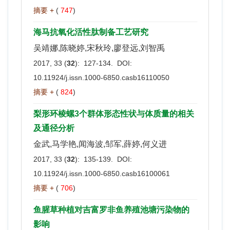
摘要 +
(
747
)
海马抗氧化活性肽制备工艺研究
吴靖娜,陈晓婷,宋秋玲,廖登远,刘智禹
2017, 33 (
32
): 127-134. DOI:
10.11924/j.issn.1000-6850.casb16110050
摘要 +
(
824
)
梨形环棱螺3个群体形态性状与体质量的相关
及通径分析
金武,马学艳,闻海波,邹军,薛婷,何义进
2017, 33 (
32
): 135-139. DOI:
10.11924/j.issn.1000-6850.casb16100061
摘要 +
(
706
)
鱼腥草种植对吉富罗非鱼养殖池塘污染物的
影响