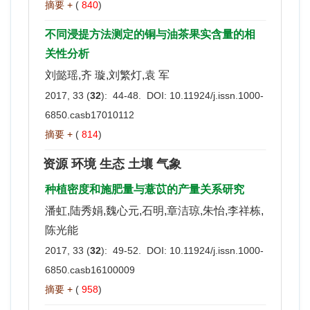
摘要 +
(
840
)
不同浸提方法测定的铜与油茶果实含量的相
关性分析
刘懿瑶,齐 璇,刘繁灯,袁 军
2017, 33 (
32
): 44-48. DOI:
10.11924/j.issn.1000-
6850.casb17010112
摘要 +
(
814
)
资源 环境 生态 土壤 气象
种植密度和施肥量与薏苡的产量关系研究
潘虹,陆秀娟,魏心元,石明,章洁琼,朱怡,李祥栋,
陈光能
2017, 33 (
32
): 49-52. DOI:
10.11924/j.issn.1000-
6850.casb16100009
摘要 +
(
958
)