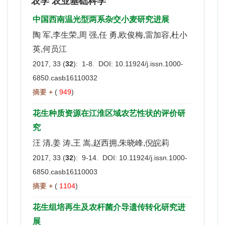
农学 农业基础科学
中国西南温光型两系杂交小麦研究进展
陶 军,李生荣,周 强,任 勇,欧俊梅,雷加容,杜小
英,何员江
2017, 33 (
32
): 1-8. DOI:
10.11924/j.issn.1000-
6850.casb16110032
摘要 +
(
949
)
花生种质资源在江淮区域农艺性状的评价研
究
汪 清,姜 涛,王 嵩,赵西拥,朱晓峰,倪皖莉
2017, 33 (
32
): 9-14. DOI:
10.11924/j.issn.1000-
6850.casb16110003
摘要 +
(
1104
)
花生组培再生及农杆菌介导遗传转化研究进
展