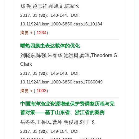
郑 尧,赵志祥,邴旭文,陈家长
2017, 33 (
32
): 140-144. DOI:
10.11924/j.issn.1000-6850.casb16110134
摘要 +
(
1234
)
嗜热四膜虫表达载体的优化
刘晓东,陈强,朱春华,池洪树,龚晖,Theodore G.
Clark
2017, 33 (
32
): 145-148. DOI:
10.11924/j.issn.1000-6850.casb17060049
摘要 +
(
1003
)
中国海洋渔业资源增殖保护费调整历程与完
善对策——基于山东省、浙江省的案例
岳冬冬,王鲁民,曹坤,明俊超,刘子飞
2017, 33 (
32
): 149-154. DOI: