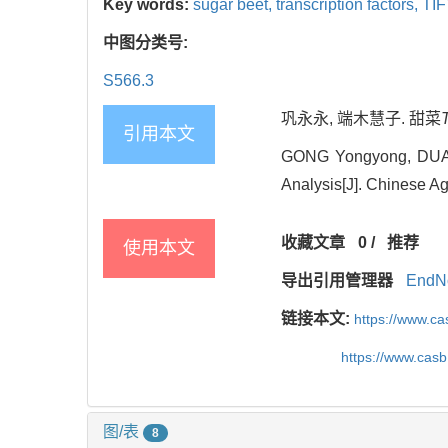
Key words:
sugar beet,
transcription factors,
TIF
中图分类号:
S566.3
巩永永, 端木慧子. 甜菜
引用本文
GONG Yongyong, DU
Analysis[J]. Chinese Agr
收藏文章
0
/
推荐
使用本文
导出引用管理器
EndN
链接本文:
https://www.c
https://www.cas
图/表
8