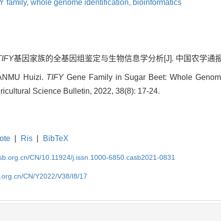
Y family,
whole genome identification,
bioinformatics
TIFY
基因家族的全基因组鉴定与生物信息学分析[J]. 中国农学通报, 2022,
ANMU Huizi.
TIFY
Gene Family in Sugar Beet: Whole Genome I
icultural Science Bulletin, 2022, 38(8): 17-24.
ote
|
Ris
|
BibTeX
asb.org.cn/CN/10.11924/j.issn.1000-6850.casb2021-0831
b.org.cn/CN/Y2022/V38/I8/17