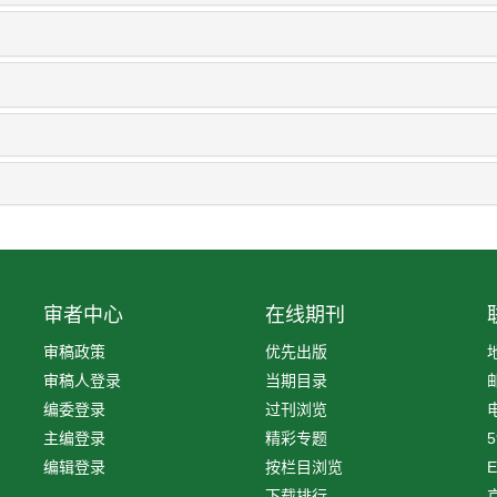
审者中心
在线期刊
审稿政策
优先出版
审稿人登录
当期目录
编委登录
过刊浏览
电
主编登录
精彩专题
5
编辑登录
按栏目浏览
E
下载排行
京