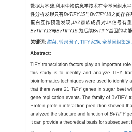
数据为基础,利用生物信息学技术在全基因组水平
性分析发现只有
BvTIFY15
与
BvTIFY18
之间存在基
蛋白互作预测发现,JAZ家族成员对JA信号
BvTIFY13
与
BvTIFY15
,为后续Bv
TIFY
基因的功
关键词:
甜菜,
转录因子,
TIFY家族,
全基因组鉴定
Abstract:
TIFY transcription factors play an important rol
this study is to identify and analyze TIFY tran
bioinformatics techniques were used to identify
that there were 21
TIFY
genes in sugar beet wit
gene replication events. The family of BvTIFY t
Protein-protein interaction prediction showed th
analyzed the structure and function of
BvTIFY
ge
It can provide a theoretical basis for subsequent