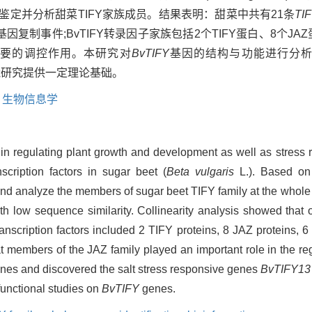
鉴定并分析甜菜TIFY家族成员。结果表明：甜菜中共有21条
TI
因复制事件;BvTIFY转录因子家族包括2个TIFY蛋白、8个JAZ
有重要的调控作用。本研究对
BvTIFY
基因的结构与功能进行分析
能研究提供一定理论基础。
,
生物信息学
e in regulating plant growth and development as well as stress 
scription factors in sugar beet (
Beta vulgaris
L.). Based on
 and analyze the members of sugar beet TIFY family at the whol
h low sequence similarity. Collinearity analysis showed that
ranscription factors included 2 TIFY proteins, 8 JAZ proteins, 
at members of the JAZ family played an important role in the reg
nes and discovered the salt stress responsive genes
BvTIFY1
 functional studies on
BvTIFY
genes.