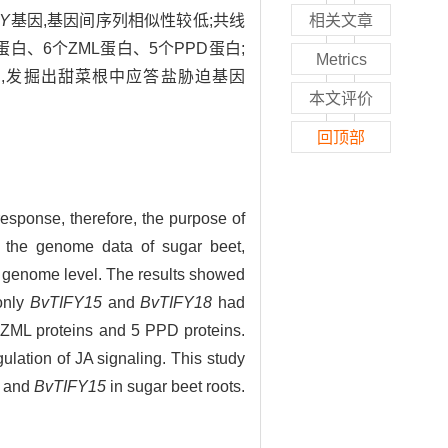
FY
基因,基因间序列相似性较低;共线
相关文章
蛋白、6个ZML蛋白、5个PPD蛋白;
Metrics
,发掘出甜菜根中应答盐胁迫基因
本文评价
回顶部
response, therefore, the purpose of
 the genome data of sugar beet,
e genome level. The results showed
 only
BvTIFY15
and
BvTIFY18
had
6 ZML proteins and 5 PPD proteins.
ulation of JA signaling. This study
3
and
BvTIFY15
in sugar beet roots.