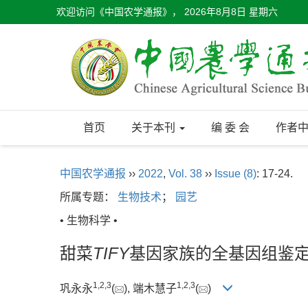
欢迎访问《中国农学通报》，
2026年8月8日 星期六
首页
关于本刊
编 委 会
作者
中国农学通报
››
2022
,
Vol. 38
››
Issue (8)
: 17-24.
所属专题：
生物技术
；
园艺
• 生物科学 •
甜菜
TIFY
基因家族的全基因组鉴
1
,
2
,
3
1
,
2
,
3
巩永永
(
), 端木慧子
(
)