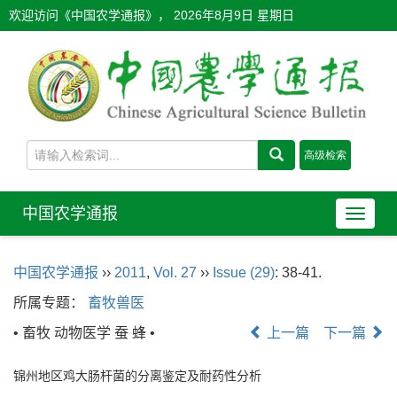
欢迎访问《中国农学通报》，
2026年8月9日 星期日
中国农学通报
导
航
切
中国农学通报
››
2011
,
Vol. 27
››
Issue (29)
: 38-41.
换
所属专题：
畜牧兽医
• 畜牧 动物医学 蚕 蜂 •
上一篇
下一篇
锦州地区鸡大肠杆菌的分离鉴定及耐药性分析