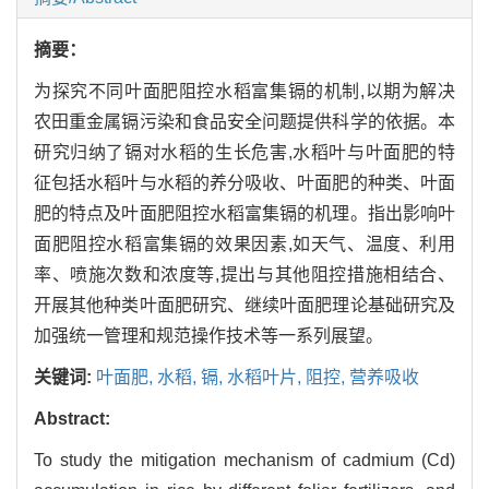
摘要：
为探究不同叶面肥阻控水稻富集镉的机制,以期为解决
农田重金属镉污染和食品安全问题提供科学的依据。本
研究归纳了镉对水稻的生长危害,水稻叶与叶面肥的特
征包括水稻叶与水稻的养分吸收、叶面肥的种类、叶面
肥的特点及叶面肥阻控水稻富集镉的机理。指出影响叶
面肥阻控水稻富集镉的效果因素,如天气、温度、利用
率、喷施次数和浓度等,提出与其他阻控措施相结合、
开展其他种类叶面肥研究、继续叶面肥理论基础研究及
加强统一管理和规范操作技术等一系列展望。
关键词:
叶面肥,
水稻,
镉,
水稻叶片,
阻控,
营养吸收
Abstract:
To study the mitigation mechanism of cadmium (Cd)