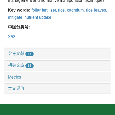
management and normative manipulation techniques.
Key words:
foliar fertilizer,
rice,
cadmium,
rice leaves,
mitigate,
nutrient uptake
中图分类号:
X53
参考文献
47
相关文章
15
Metrics
本文评价