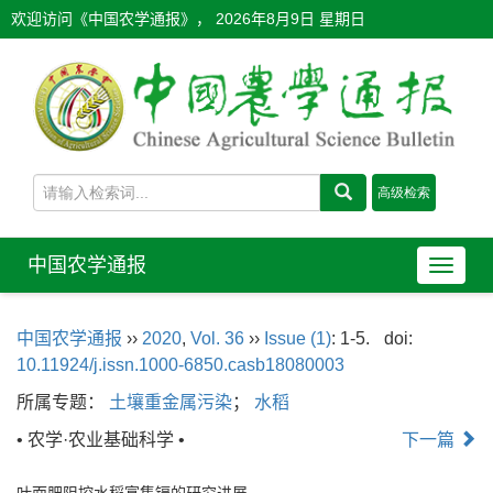
欢迎访问《中国农学通报》，
2026年8月9日 星期日
中国农学通报
导
航
切
中国农学通报
››
2020
,
Vol. 36
››
Issue (1)
: 1-5.
doi:
换
10.11924/j.issn.1000-6850.casb18080003
所属专题：
土壤重金属污染
；
水稻
• 农学·农业基础科学 •
下一篇
叶面肥阻控水稻富集镉的研究进展