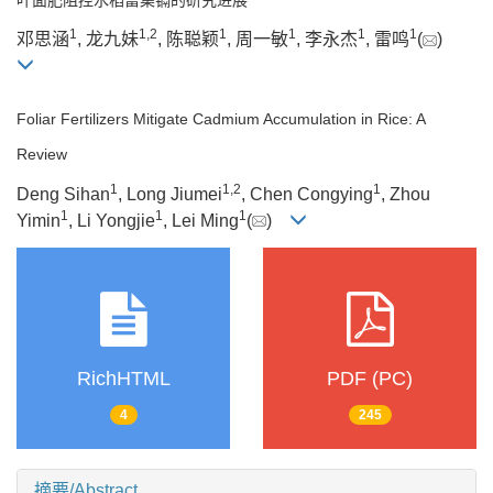
1
1
,
2
1
1
1
1
邓思涵
, 龙九妹
, 陈聪颖
, 周一敏
, 李永杰
, 雷鸣
(
)
Foliar Fertilizers Mitigate Cadmium Accumulation in Rice: A
Review
1
1
,
2
1
Deng Sihan
, Long Jiumei
, Chen Congying
, Zhou
1
1
1
Yimin
, Li Yongjie
, Lei Ming
(
)
RichHTML
PDF (PC)
4
245
摘要/Abstract