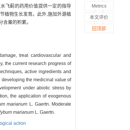
发水飞蓟的药用价值提供一定的指导
Metrics
节植物生长发育。此外,施加外源植
本文评价
分含量的积累。
回顶部
 damage, treat cardiovascular and
udy, the current research progress of
 techniques, active ingredients and
d developing the medicinal value of
velopment under abiotic stress by
tion, the application of exogenous
bum marianum
L. Gaertn. Moderate
lybum marianum
L. Gaertn.
gical action