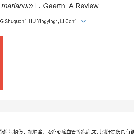
 marianum
L. Gaertn: A Review
2
2
2
NG Shuquan
, HU Yingying
, LI Cen
,能抑制损伤、抗肿瘤、治疗心脑血管等疾病,尤其对肝损伤具有