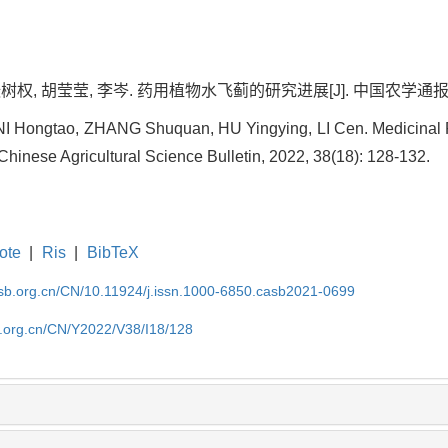
树权, 胡莹莹, 李岑. 药用植物水飞蓟的研究进展[J]. 中国农学通报, 2022,
NI Hongtao, ZHANG Shuquan, HU Yingying, LI Cen. Medicinal
 Chinese Agricultural Science Bulletin, 2022, 38(18): 128-132.
ote
|
Ris
|
BibTeX
asb.org.cn/CN/10.11924/j.issn.1000-6850.casb2021-0699
b.org.cn/CN/Y2022/V38/I18/128