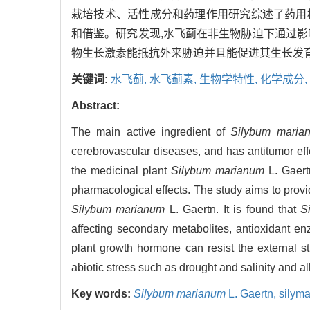
栽培技术、活性成分和药理作用研究综述了药用
和借鉴。研究发现,水飞蓟在非生物胁迫下通过
物生长激素能抵抗外来胁迫并且能促进其生长发
关键词:
水飞蓟,
水飞蓟素,
生物学特性,
化学成分,
Abstract:
The main active ingredient of
Silybum maria
cerebrovascular diseases, and has antitumor effect
the medicinal plant
Silybum marianum
L. Gaertn
pharmacological effects. The study aims to provi
Silybum marianum
L. Gaertn. It is found that
S
affecting secondary metabolites, antioxidant en
plant growth hormone can resist the external 
abiotic stress such as drought and salinity and a
Key words:
Silybum marianum
L. Gaertn,
silyma