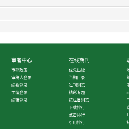
审者中心
在线期刊
审稿政策
优先出版
审稿人登录
当期目录
编委登录
过刊浏览
电
主编登录
精彩专题
5
编辑登录
按栏目浏览
E
下载排行
京
点击排行
1
引用排行