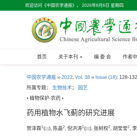
欢迎访问《中国农学通报》，
2026年8月6日 星期四
首页
关于本刊
编 委 会
作者
中国农学通报
››
2022
,
Vol. 38
››
Issue (18)
: 128-132
所属专题：
生物技术
；
园艺
• 植物保护·农药 •
药用植物水飞蓟的研究进展
1
2
1
2
2
贺泽霖
(
), 陈晶
, 倪洪涛
(
), 张树权
, 胡莹莹
, 