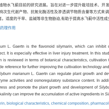
植物水飞蓟目前的研究进展。旨在对进一步提升栽培技术、开
影响次生代谢产物、抗氧化酶活性及渗透调节物质含量等方式来调
育。适度的干旱、盐碱等非生物胁迫,有助于提高水飞蓟中活性成
药理作用
num
L. Gaertn is the flavonoid silymarin, which can inhibit
. It is especially effective in liver injury treatment. In this st
 is reviewed in terms of botanical characteristics, cultivation
de reference for further improving the cultivation technology an
ilybum marianum
L. Gaertn can regulate plant growth and de
zyme activities and osmoregulatory substance content. In addi
stress and promote the plant growth and development of
Sily
lkalinity can improve the accumulation of active ingredients in
Si
rin,
biological characteristics,
chemical composition,
pharmacolo