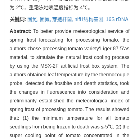
为-2℃，重霜冻地表温度指标为-4℃。
关键词:
固氮,
固氮,
芽孢杆菌,
nifH结构基因,
16S rDNA
Abstract:
To better provide meteorological service of
spring frost forecasting for processing tomato, the
authors chose processing tomato variety‘Liger 87-5’as
material, to simulate the natural frost cooling process
by using the MSX-2F artificial frost box system. The
authors obtained leaf temperature by the thermocouple
probe, detected the frostbite and death statistics, took
the changes in fluorescence into consideration and
preliminarily established the meteorological index of
spring frost of processing tomato. The results showed
that: (1) the minimum temperature for all tomato
seedlings from being frozen to death was ≤-5℃; (2) the
super cooling point of tomato concentrated in the