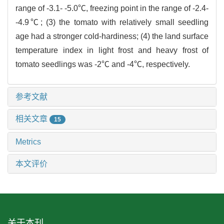
range of -3.1- -5.0℃, freezing point in the range of -2.4-
-4.9℃; (3) the tomato with relatively small seedling
age had a stronger cold-hardiness; (4) the land surface
temperature index in light frost and heavy frost of
tomato seedlings was -2℃ and -4℃, respectively.
参考文献
相关文章
15
Metrics
本文评价
关于本刊