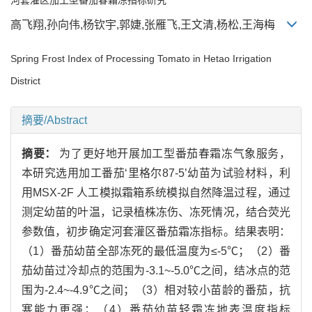
高飞翔,孙向伟,杨钦宇,郭婕,张雁飞,王文清,杨松,王海梅
Spring Frost Index of Processing Tomato in Hetao Irrigation
District
摘要/Abstract
摘要：
为了更好地开展加工型番茄春霜冻气象服务，
本研究选用加工番茄‘里格尔87-5’幼苗为试验材料，利
用MSX-2F 人工模拟霜箱系统模拟自然降温过程，通过
测定幼苗的叶温，记录植株冻伤、冻死情况，结合荧光
参数值，初步确定河套灌区番茄霜冻指标。结果表明：
（1）番茄幼苗全部冻死的最低温度为≤-5℃；（2）番
茄幼苗过冷却点的范围为-3.1~-5.0℃之间，结冰点的范
围为-2.4~-4.9℃之间；（3）相对较小苗龄的番茄，抗
寒能力更强；（4）番茄幼苗轻霜冻地表温度指标