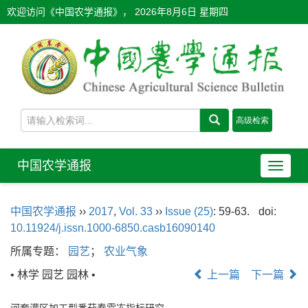
欢迎访问《中国农学通报》，
2026年8月6日 星期四
中国农学通报
导
航
切
中国农学通报
››
2017
,
Vol. 33
››
Issue (25)
: 59-63.
doi:
换
10.11924/j.issn.1000-6850.casb16090140
所属专题：
园艺
；
农业气象
• 林学 园艺 园林 •
上一篇
下一篇
河套灌区加工型番茄春霜冻指标研究