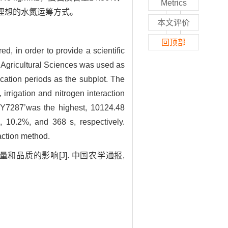
Metrics
较理想的水氮运筹方式。
本文评价
回顶部
ed, in order to provide a scientific
f Agricultural Sciences was used as
lication periods as the subplot. The
irrigation and nitrogen interaction
in Y7287’was the highest, 10124.48
, 10.2%, and 368 s, respectively.
action method.
量和品质的影响[J]. 中国农学通报,