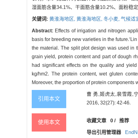
湿面筋含量34.1%、干面筋含量10.2%、面粉
关键词:
黄淮海地区,
黄淮海地区,
冬小麦,
气候适
Abstract:
Effects of irrigation and nitrogen app
basis for breeding new varieties in the future.‘
the material. The split plot design was used in t
grain yield, protein content and part of dough r
had significant effects on the quality and yie
kg/hm2. The protein content, wet gluten conte
Moreover, the proportion of protein components 
曹 勇,姬虎太,裴雪霞,
引用本文
2016, 32(27): 42-46.
收藏文章
0
/
推荐
使用本文
导出引用管理器
EndN