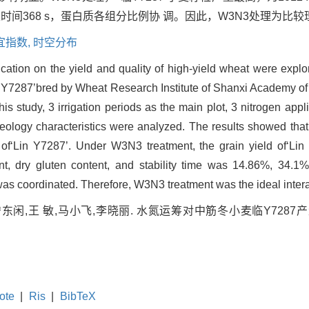
稳定时间368 s，蛋白质各组分比例协 调。因此，W3N3处理为比
宜指数,
时空分布
lication on the yield and quality of high-yield wheat were explor
Lin Y7287’bred by Wheat Research Institute of Shanxi Academy o
his study, 3 irrigation periods as the main plot, 3 nitrogen app
heology characteristics were analyzed. The results showed that, 
ld of‘Lin Y7287’. Under W3N3 treatment, the grain yield of‘L
nt, dry gluten content, and stability time was 14.86%, 34.1%
was coordinated. Therefore, W3N3 treatment was the ideal inter
宁东闲,王 敏,马小飞,李晓丽. 水氮运筹对中筋冬小麦临Y7287产
ote
|
Ris
|
BibTeX