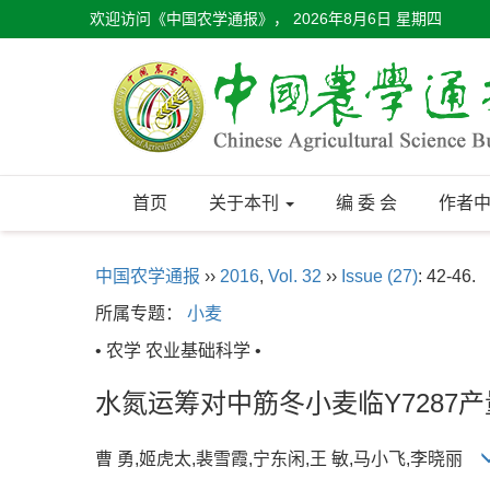
欢迎访问《中国农学通报》，
2026年8月6日 星期四
首页
关于本刊
编 委 会
作者
中国农学通报
››
2016
,
Vol. 32
››
Issue (27)
: 42-46.
所属专题：
小麦
• 农学 农业基础科学 •
水氮运筹对中筋冬小麦临Y7287
曹 勇,姬虎太,裴雪霞,宁东闲,王 敏,马小飞,李晓丽