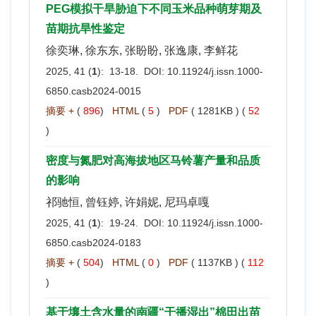
PEG模拟干旱胁迫下不同玉米品种萌芽期及
苗期抗旱性鉴定
徐奕琳, 徐东东, 张盼盼, 张逸康, 李鲜花
2025, 41 (
1
): 13-18. DOI:
10.11924/j.issn.1000-
6850.casb2024-0015
摘要 +
(
896
)
HTML
(
5
)
PDF
( 1281KB ) (
52
)
密度与氮肥对高海拔地区马铃薯产量和品质
的影响
祁驰恒, 曾钰婷, 许娟妮, 尼玛卓嘎
2025, 41 (
1
): 19-24. DOI:
10.11924/j.issn.1000-
6850.casb2024-0183
摘要 +
(
504
)
HTML
(
0
)
PDF
( 1137KB ) (
112
)
基于壤土含水量的南疆“干播湿出”棉田出苗