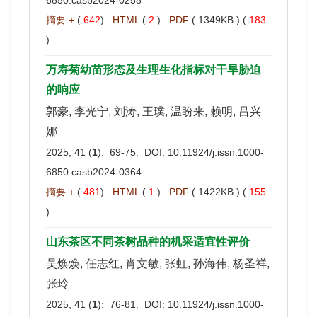
摘要 +
(
642
)
HTML
(
2
)
PDF
( 1349KB ) (
183
)
万寿菊幼苗形态及生理生化指标对干旱胁迫
的响应
郭豪, 李光宁, 刘涛, 王璞, 温盼来, 赖明, 吕兴
娜
2025, 41 (
1
): 69-75. DOI:
10.11924/j.issn.1000-
6850.casb2024-0364
摘要 +
(
481
)
HTML
(
1
)
PDF
( 1422KB ) (
155
)
山东茶区不同茶树品种的机采适宜性评价
吴焕焕, 任志红, 肖文敏, 张虹, 孙海伟, 杨圣祥,
张玲
2025, 41 (
1
): 76-81. DOI:
10.11924/j.issn.1000-