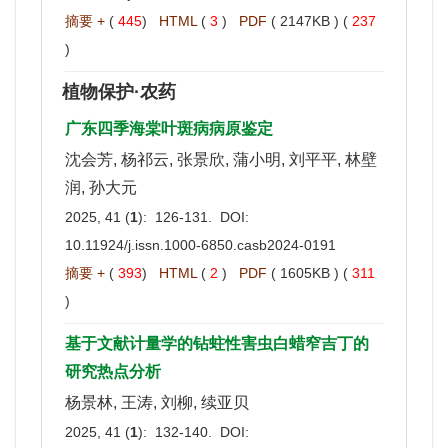
摘要 +
(
445
)
HTML
(
3
)
PDF
( 2147KB ) (
237
)
植物保护·农药
广东四季海棠叶斑病病原鉴定
沈会芳, 杨祁云, 张景欣, 蒲小明, 刘平平, 林壁
润, 孙大元
2025, 41 (
1
): 126-131. DOI:
10.11924/j.issn.1000-6850.casb2024-0191
摘要 +
(
393
)
HTML
(
2
)
PDF
( 1605KB ) (
311
)
基于文献计量学的钻蛀性害虫白蜡窄吉丁的
研究热点分析
杨景林, 王涛, 刘柳, 续亚贝
2025, 41 (
1
): 132-140. DOI: