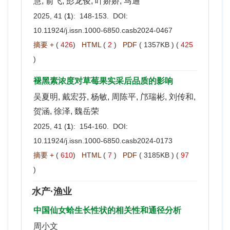
慧, 俞飞, 彭龙俊, 叶娇娇, 马通
2025, 41 (
1
): 148-153. DOI:
10.11924/j.issn.1000-6850.casb2024-0467
摘要 +
(
426
)
HTML
(
2
)
PDF
( 1357KB ) (
425
)
褪黑素浓度对草莓果实采后品质的影响
吴夏明, 戴宏芬, 杨敏, 周陈平, 邝瑞彬, 刘传和,
贺涵, 徐泽, 魏岳荣
2025, 41 (
1
): 154-160. DOI:
10.11924/j.issn.1000-6850.casb2024-0173
摘要 +
(
610
)
HTML
(
7
)
PDF
( 3185KB ) (
97
)
水产·渔业
中国仙女蛤生长性状的相关性和通径分析
周小文