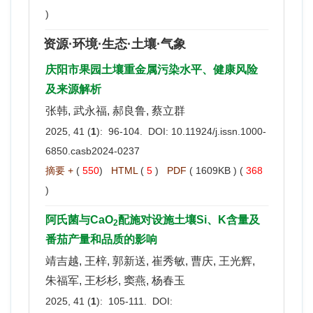
)
资源·环境·生态·土壤·气象
庆阳市果园土壤重金属污染水平、健康风险
及来源解析
张韩, 武永福, 郝良鲁, 蔡立群
2025, 41 (
1
): 96-104. DOI:
10.11924/j.issn.1000-
6850.casb2024-0237
摘要 +
(
550
)
HTML
(
5
)
PDF
( 1609KB ) (
368
)
阿氏菌与CaO
配施对设施土壤Si、K含量及
2
番茄产量和品质的影响
靖吉越, 王梓, 郭新送, 崔秀敏, 曹庆, 王光辉,
朱福军, 王杉杉, 窦燕, 杨春玉
2025, 41 (
1
): 105-111. DOI: