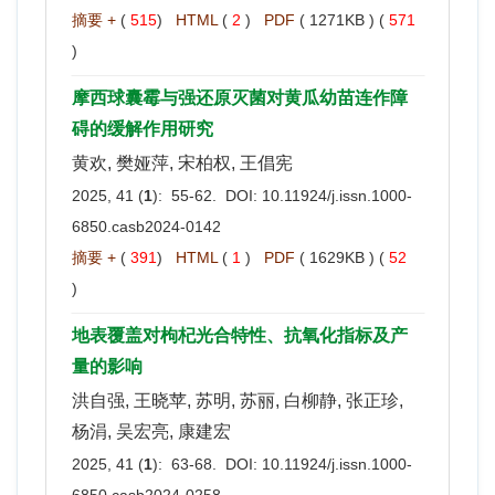
摘要 +
(
515
)
HTML
(
2
)
PDF
( 1271KB ) (
571
)
摩西球囊霉与强还原灭菌对黄瓜幼苗连作障
碍的缓解作用研究
黄欢, 樊娅萍, 宋柏权, 王倡宪
2025, 41 (
1
): 55-62. DOI:
10.11924/j.issn.1000-
6850.casb2024-0142
摘要 +
(
391
)
HTML
(
1
)
PDF
( 1629KB ) (
52
)
地表覆盖对枸杞光合特性、抗氧化指标及产
量的影响
洪自强, 王晓苹, 苏明, 苏丽, 白柳静, 张正珍,
杨涓, 吴宏亮, 康建宏
2025, 41 (
1
): 63-68. DOI:
10.11924/j.issn.1000-
6850.casb2024-0258