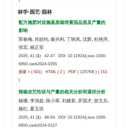
林学·园艺·园林
配方施肥对设施基质栽培番茄品质及产量的
影响
郭春梅, 肖皓钧, 秦兴利, 丁映风, 沈辉, 杜艳萍,
张宏, 杨正安
2025, 41 (
1
): 42-47. DOI:
10.11924/j.issn.1000-
6850.casb2024-0255
摘要 +
(
501
)
HTML
(
2
)
PDF
( 1257KB ) (
151
)
辣椒农艺性状与产量的相关分析和通径分析
杨珊, 李清超, 陈小翠, 刘建新, 罗国才, 曾文兵,
杨红, 夏玉琼
2025, 41 (
1
): 48-54. DOI:
10.11924/j.issn.1000-
6850.casb2024-0127