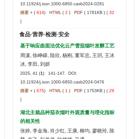
10.11924/j.issn.1000-6850.casb2024-0281
摘要 +
(
614
)
HTML
(
2
)
PDF
( 1781KB ) (
32
)
食品·营养·检测·安全
基于响应曲面法优化云产雪茄烟叶发酵工艺
周潇, 徐峥嵘, 陆欣, 杨刚, 董军忠, 王玥, 王冰
冰, 李田, 刘妍
2025, 41 (
1
): 141-147. DOI:
10.11924/j.issn.1000-6850.casb2024-0476
摘要 +
(
675
)
HTML
(
1
)
PDF
( 1753KB ) (
29
)
湖北主栽品种茄衣烟叶外观质量与理化指标
的相关性
张婷, 李金海, 肖少红, 王康, 柳均, 廖晓玲, 陈