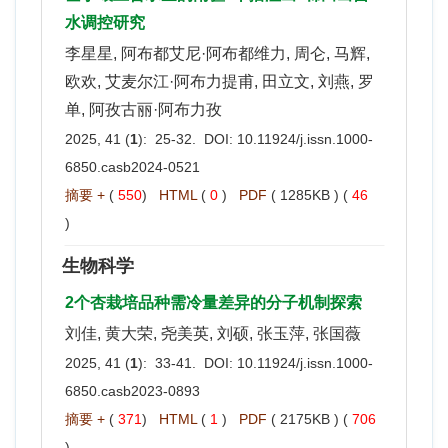
水调控研究
李星星, 阿布都艾尼·阿布都维力, 周仑, 马辉,
欧欢, 艾麦尔江·阿布力提甫, 田立文, 刘燕, 罗
单, 阿孜古丽·阿布力孜
2025, 41 (
1
): 25-32. DOI:
10.11924/j.issn.1000-
6850.casb2024-0521
摘要 +
(
550
)
HTML
(
0
)
PDF
( 1285KB ) (
46
)
生物科学
2个杏栽培品种需冷量差异的分子机制探索
刘佳, 黄大荣, 尧美英, 刘硕, 张玉萍, 张国薇
2025, 41 (
1
): 33-41. DOI:
10.11924/j.issn.1000-
6850.casb2023-0893
摘要 +
(
371
)
HTML
(
1
)
PDF
( 2175KB ) (
706
)