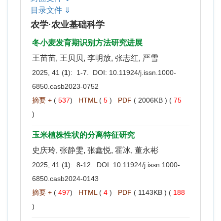
目录文件 ⇓
农学·农业基础科学
冬小麦发育期识别方法研究进展
王苗苗, 王贝贝, 李明放, 张志红, 严雪
2025, 41 (
1
): 1-7. DOI:
10.11924/j.issn.1000-
6850.casb2023-0752
摘要 +
(
537
)
HTML
(
5
)
PDF
( 2006KB ) (
75
)
玉米植株性状的分离特征研究
史庆玲, 张静雯, 张鑫悦, 霍冰, 董永彬
2025, 41 (
1
): 8-12. DOI:
10.11924/j.issn.1000-
6850.casb2024-0143
摘要 +
(
497
)
HTML
(
4
)
PDF
( 1143KB ) (
188
)