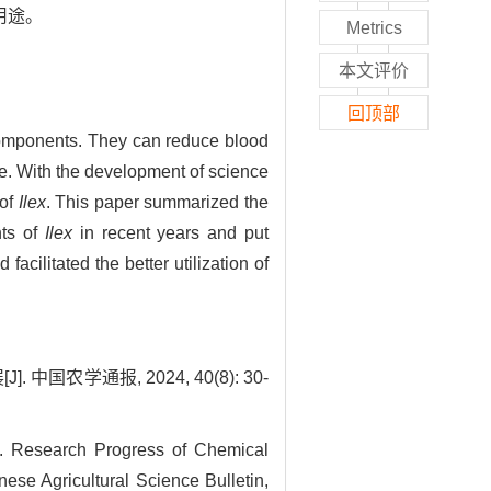
用途。
Metrics
本文评价
回顶部
 components. They can reduce blood
ice. With the development of science
 of
Ilex
. This paper summarized the
nts of
Ilex
in recent years and put
 facilitated the better utilization of
农学通报, 2024, 40(8): 30-
Research Progress of Chemical
inese Agricultural Science Bulletin,