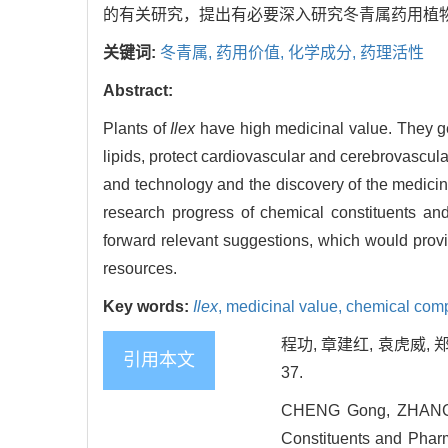
的有关研究，提出有必要深入研究冬青属药用植
关键词:
冬青属,
药用价值,
化学成分,
药理活性
Abstract:
Plants of
Ilex
have high medicinal value. They ge
lipids, protect cardiovascular and cerebrovascula
and technology and the discovery of the medicin
research progress of chemical constituents an
forward relevant suggestions, which would provi
resources.
Key words:
Ilex
,
medicinal value,
chemical comp
程功, 章建红, 袁虎威, 
引用本文
37.
CHENG Gong, ZHANG J
Constituents and Phar