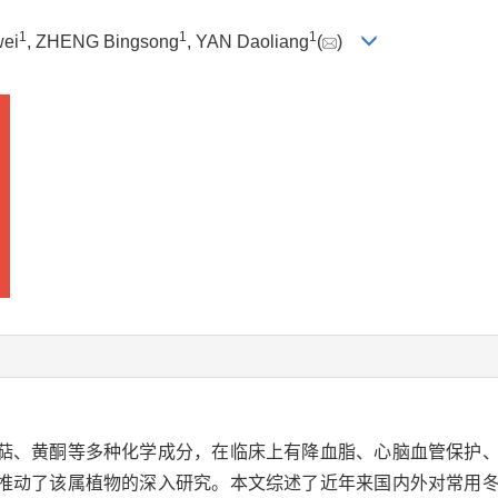
1
1
1
ei
, ZHENG Bingsong
, YAN Daoliang
(
)
萜、黄酮等多种化学成分，在临床上有降血脂、心脑血管保护
推动了该属植物的深入研究。本文综述了近年来国内外对常用