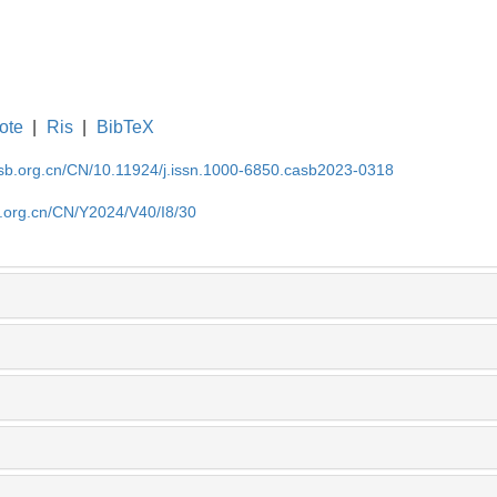
ote
|
Ris
|
BibTeX
asb.org.cn/CN/10.11924/j.issn.1000-6850.casb2023-0318
b.org.cn/CN/Y2024/V40/I8/30