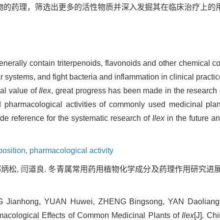
物的药理，筛选出更多的活性物质并深入发掘其在临床治疗上的
nerally contain triterpenoids, flavonoids and other chemical
r systems, and fight bacteria and inflammation in clinical pract
al value of
Ilex
, great progress has been made in the research
d pharmacological activities of commonly used medicinal pla
de reference for the systematic research of
Ilex
in the future and
osition,
pharmacological activity
郑炳松, 闫道良. 冬青属常用药用植物化学成分及药理作用研究进展[J]. 中国
ianhong, YUAN Huwei, ZHENG Bingsong, YAN Daoliang. 
macological Effects of Common Medicinal Plants of
Ilex
[J]. Ch