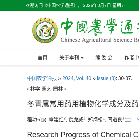
欢迎访问《中国农学通报》，
2026年8月7日 星期五
首页
关于本刊
编 委 会
作者
中国农学通报
››
2024
,
Vol. 40
››
Issue (8)
: 30-37.
• 林学·园艺·园林 •
冬青属常用药用植物化学成分及药
1
2
1
1
1
程功
(
), 章建红
, 袁虎威
, 郑炳松
, 闫道良
(
)
Research Progress of Chemical Co