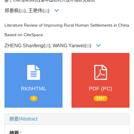
郑善枫(
), 王艳伟(
)
Literature Review of Improving Rural Human Settlements in China
Based on CiteSpace
ZHENG Shanfeng(
), WANG Yanwei(
)
RichHTML
PDF (PC)
8
1367
摘要/Abstract
摘要：