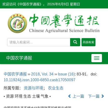
欢迎访问《中国农学通报》，
2026年8月9日 星期日
中国农学通报
导
航
切
中国农学通报
››
2018
,
Vol. 34
››
Issue (16)
: 83-91.
doi:
换
10.11924/j.issn.1000-6850.casb17050097
所属专题：
资源与环境
；
农业生态
• 资源 环境 生态 土壤 气象 •
上一篇
下一篇
中国农田生态系统水分利用效率的格局与成因