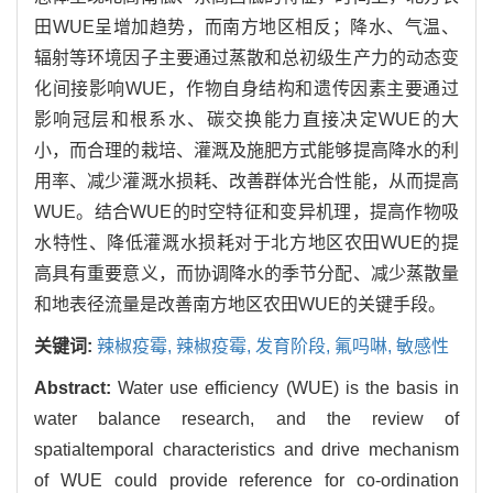
田WUE呈增加趋势，而南方地区相反；降水、气温、
辐射等环境因子主要通过蒸散和总初级生产力的动态变
化间接影响WUE，作物自身结构和遗传因素主要通过
影响冠层和根系水、碳交换能力直接决定WUE的大
小，而合理的栽培、灌溉及施肥方式能够提高降水的利
用率、减少灌溉水损耗、改善群体光合性能，从而提高
WUE。结合WUE的时空特征和变异机理，提高作物吸
水特性、降低灌溉水损耗对于北方地区农田WUE的提
高具有重要意义，而协调降水的季节分配、减少蒸散量
和地表径流量是改善南方地区农田WUE的关键手段。
关键词:
辣椒疫霉,
辣椒疫霉,
发育阶段,
氟吗啉,
敏感性
Abstract:
Water use efficiency (WUE) is the basis in
water balance research, and the review of
spatialtemporal characteristics and drive mechanism
of WUE could provide reference for co-ordination