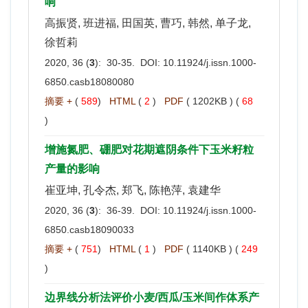
响
高振贤, 班进福, 田国英, 曹巧, 韩然, 单子龙,
徐哲莉
2020, 36 (
3
): 30-35. DOI:
10.11924/j.issn.1000-
6850.casb18080080
摘要 +
(
589
)
HTML
(
2
)
PDF
( 1202KB ) (
68
)
增施氮肥、硼肥对花期遮阴条件下玉米籽粒
产量的影响
崔亚坤, 孔令杰, 郑飞, 陈艳萍, 袁建华
2020, 36 (
3
): 36-39. DOI:
10.11924/j.issn.1000-
6850.casb18090033
摘要 +
(
751
)
HTML
(
1
)
PDF
( 1140KB ) (
249
)
边界线分析法评价小麦/西瓜/玉米间作体系产