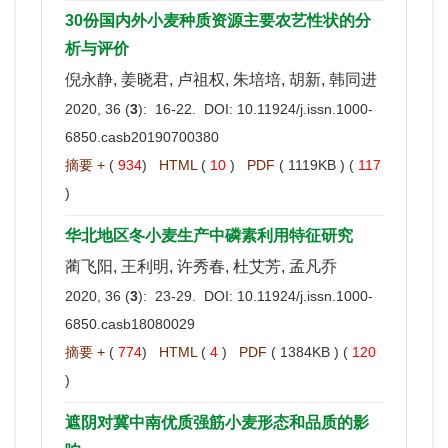
30份国内外小麦种质资源主要农艺性状的分
析与评价
倪永静, 姜晓君, 卢祖权, 朱培培, 胡新, 韩同进
2020, 36 (
3
): 16-22. DOI:
10.11924/j.issn.1000-
6850.casb20190700380
摘要 +
(
934
)
HTML
(
10
)
PDF
( 1119KB ) (
117
)
华北地区冬小麦生产中磷素利用特征研究
蔺飞阳, 王利明, 许秀春, 杜艾芳, 孟凡乔
2020, 36 (
3
): 23-29. DOI:
10.11924/j.issn.1000-
6850.casb18080029
摘要 +
(
774
)
HTML
(
4
)
PDF
( 1384KB ) (
120
)
遮阴对冀中南优质强筋小麦形态和品质的影