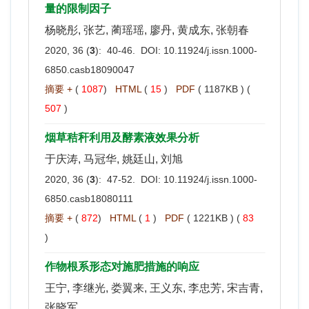
量的限制因子
杨晓彤, 张艺, 蔺瑶瑶, 廖丹, 黄成东, 张朝春
2020, 36 (
3
): 40-46. DOI:
10.11924/j.issn.1000-
6850.casb18090047
摘要 +
(
1087
)
HTML
(
15
)
PDF
( 1187KB ) (
507
)
烟草秸秆利用及酵素液效果分析
于庆涛, 马冠华, 姚廷山, 刘旭
2020, 36 (
3
): 47-52. DOI:
10.11924/j.issn.1000-
6850.casb18080111
摘要 +
(
872
)
HTML
(
1
)
PDF
( 1221KB ) (
83
)
作物根系形态对施肥措施的响应
王宁, 李继光, 娄翼来, 王义东, 李忠芳, 宋吉青,
张晓军