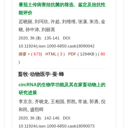
番茄土传病害拮抗菌的筛选、鉴定及拮抗性
能评价
迟晓丽, 刘珂欣, 许超, 刘维维, 张潇, 朱浩, 金
晓, 孙中涛, 刘丽英
2020, 36 (
3
): 135-141. DOI:
10.11924/j.issn.1000-6850.casb18090042
摘要 +
(
673
)
HTML
(
3
)
PDF
( 1294KB ) (
80
)
畜牧·动物医学·蚕·蜂
circRNA的生物学功能及其在家畜动物上的
研究进展
李京京, 齐晓龙, 王相国, 邢凯, 常迪, 郭勇, 倪
和民, 盛熙晖
2020, 36 (
3
): 142-146. DOI:
10.11924/j.issn.1000-6850.casb18090073