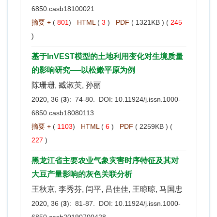
6850.casb18100021
摘要 +
(
801
)
HTML
(
3
)
PDF
( 1321KB ) (
245
)
基于InVEST模型的土地利用变化对生境质量
的影响研究──以松嫩平原为例
陈珊珊, 臧淑英, 孙丽
2020, 36 (
3
): 74-80. DOI:
10.11924/j.issn.1000-
6850.casb18080113
摘要 +
(
1103
)
HTML
(
6
)
PDF
( 2259KB ) (
227
)
黑龙江省主要农业气象灾害时序特征及其对
大豆产量影响的灰色关联分析
王秋京, 李秀芬, 闫平, 吕佳佳, 王晾晾, 马国忠
2020, 36 (
3
): 81-87. DOI:
10.11924/j.issn.1000-
6850.casb20190700428