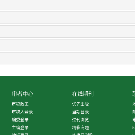
审者中心
在线期刊
审稿政策
优先出版
审稿人登录
当期目录
编委登录
过刊浏览
电
主编登录
精彩专题
5