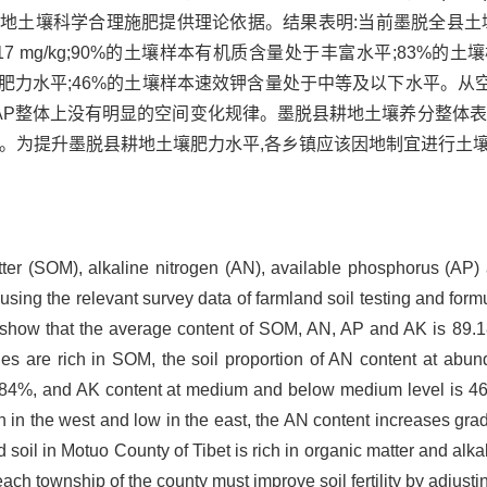
耕地土壤科学合理施肥提供理论依据。结果表明:当前墨脱全县土壤
 mg/kg、313.17 mg/kg;90%的土壤样本有机质含量处于丰富水平
肥力水平;46%的土壤样本速效钾含量处于中等及以下水平。从空
壤AP整体上没有明显的空间变化规律。墨脱县耕地土壤养分整体
乏。为提升墨脱县耕地土壤肥力水平,各乡镇应该因地制宜进行土
matter (SOM), alkaline nitrogen (AN), available phosphorus (AP
y using the relevant survey data of farmland soil testing and form
s show that the average content of SOM, AN, AP and AK is 89.
s are rich in SOM, the soil proportion of AN content at abund
is 84%, and AK content at medium and below medium level is 46
h in the west and low in the east, the AN content increases grad
 soil in Motuo County of Tibet is rich in organic matter and alk
ach township of the county must improve soil fertility by adjusti