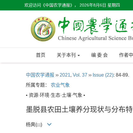
欢迎访问《中国农学通报》，
2026年8月6日 星期四
首页
关于本刊
编 委 会
作者
中国农学通报
››
2021
,
Vol. 37
››
Issue (22)
: 84-89.
所属专题：
农业气象
• 资源·环境·生态·土壤·气象 •
墨脱县农田土壤养分现状与分布特
杨爽(
)