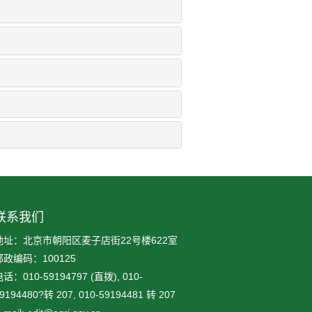
联系我们
地址：北京市朝阳区麦子店街22号楼622室
邮政编码：100125
话：010-59194797 (直拨), 010-
9194480?转 207, 010-59194481 转 207