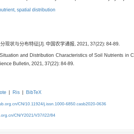
nutrient,
spatial distribution
与分布特征[J]. 中国农学通报, 2021, 37(22): 84-89.
tuation and Distribution Characteristics of Soil Nutrients in 
ience Bulletin, 2021, 37(22): 84-89.
ote
|
Ris
|
BibTeX
asb.org.cn/CN/10.11924/j.issn.1000-6850.casb2020-0636
b.org.cn/CN/Y2021/V37/I22/84