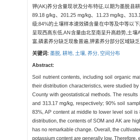
钾(AK)养分含量现状及分布特征,以期为墨脱县
89.18 g/kg、201.25 mg/kg、11.23
级;84%的土壤样本速效磷含量在中等及中等以下
呈现西高东低,AN含量由北至南呈升高趋势,土
富,磷素养分缺乏现象普遍,钾素养分部分区域缺
关键词:
墨脱,
耕地,
土壤,
养分,
空间分布
Abstract:
Soil nutrient contents, including soil organic 
their distribution characteristics, were studied b
County with geostatistical methods. The result
and 313.17 mg/kg, respectively; 90% soil sample
83%, AP content at middle to lower level soil 
distribution, the contents of SOM and AK are hig
has no remarkable change. Overall, the cultivated
potassium content are generally low. Therefore, e