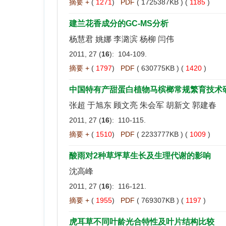
摘要 +
(
1271
)
PDF
( 1725387KB ) (
1185
)
建兰花香成分的GC-MS分析
杨慧君 姚娜 李潞滨 杨柳 闫伟
2011, 27 (
16
): 104-109.
摘要 +
(
1797
)
PDF
( 630775KB ) (
1420
)
中国特有产甜蛋白植物马槟榔常规繁育技术
张超 于旭东 顾文亮 朱会军 胡新文 郭建春
2011, 27 (
16
): 110-115.
摘要 +
(
1510
)
PDF
( 2233777KB ) (
1009
)
酸雨对2种草坪草生长及生理代谢的影响
沈高峰
2011, 27 (
16
): 116-121.
摘要 +
(
1955
)
PDF
( 769307KB ) (
1197
)
虎耳草不同叶龄光合特性及叶片结构比较