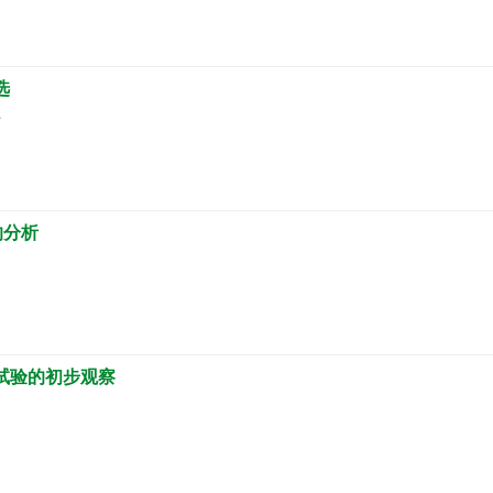
选
炜
的分析
试验的初步观察