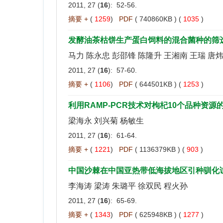
2011, 27 (
16
): 52-56.
摘要 +
(
1259
)
PDF
( 740860KB ) (
1035
)
发酵油茶枯饼生产蛋白饲料的混合菌种的筛
马力 陈永忠 彭邵锋 陈隆升 王湘南 王瑞 唐
2011, 27 (
16
): 57-60.
摘要 +
(
1106
)
PDF
( 644501KB ) (
1253
)
利用RAMP-PCR技术对枸杞10个品种资源
梁海永 刘兴菊 杨敏生
2011, 27 (
16
): 61-64.
摘要 +
(
1221
)
PDF
( 1136379KB ) (
903
)
中国沙棘在中国亚热带低海拔地区引种驯化
李海涛 梁涛 朱璐平 徐双民 程火孙
2011, 27 (
16
): 65-69.
摘要 +
(
1343
)
PDF
( 625948KB ) (
1277
)