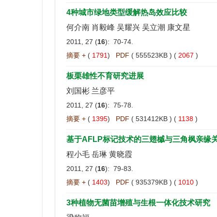
4种城市绿地类型缓解热岛效应比较
何介南 肖毅峰 吴耀兴 吴立潮 康文星
2011, 27 (
16
): 70-74.
摘要 +
(
1791
)
PDF
( 555523KB ) (
2067
)
板栗雄性不育研究进展
刘国彬 兰彦平
2011, 27 (
16
): 75-78.
摘要 +
(
1395
)
PDF
( 531412KB ) (
1138
)
基于AFLP标记技术的三翅槭与三角枫亲缘
程小毛 岳琳 黄晓霞
2011, 27 (
16
): 79-83.
摘要 +
(
1403
)
PDF
( 935379KB ) (
1010
)
3种植物无菌苗增殖与生根一体化技术研究