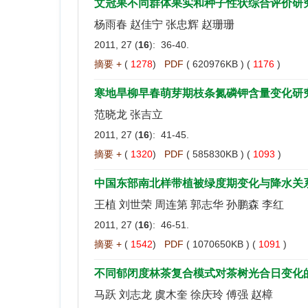
文冠果不同群体果实和种子性状综合评价研
杨雨春 赵佳宁 张忠辉 赵珊珊
2011, 27 (
16
): 36-40.
摘要 +
(
1278
)
PDF
( 620976KB ) (
1176
)
寒地旱柳早春萌芽期枝条氮磷钾含量变化研
范晓龙 张吉立
2011, 27 (
16
): 41-45.
摘要 +
(
1320
)
PDF
( 585830KB ) (
1093
)
中国东部南北样带植被绿度期变化与降水关
王植 刘世荣 周连第 郭志华 孙鹏森 李红
2011, 27 (
16
): 46-51.
摘要 +
(
1542
)
PDF
( 1070650KB ) (
1091
)
不同郁闭度林茶复合模式对茶树光合日变化
马跃 刘志龙 虞木奎 徐庆玲 傅强 赵樟