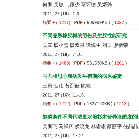
何鹏 吴敏 韦家少 覃怀德 吴炳孙
2011, 27 (
16
): 1-6.
摘要 +
(
1211
)
PDF
( 609999KB ) (
1022
)
不同品系橡胶树的组份及生胶性能研究
吴翠 廖小雪 廖双泉 谭海生 刘日 廖新荣
2011, 27 (
16
): 7-10.
摘要 +
(
1483
)
PDF
( 531530KB ) (
1201
)
马占相思心腐病发生初期的病原鉴定
王勇 贺伟 黄烈健 陈敏
2011, 27 (
16
): 11-16.
摘要 +
(
1212
)
PDF
( 1637190KB ) (
1213
)
缺磷条件不同钙浓度水培杉木营养液酸度的
吴鹏飞 马祥庆 侯晓龙 林霜霜 蔡丽平 任晶晶
2011, 27 (
16
): 17-21.