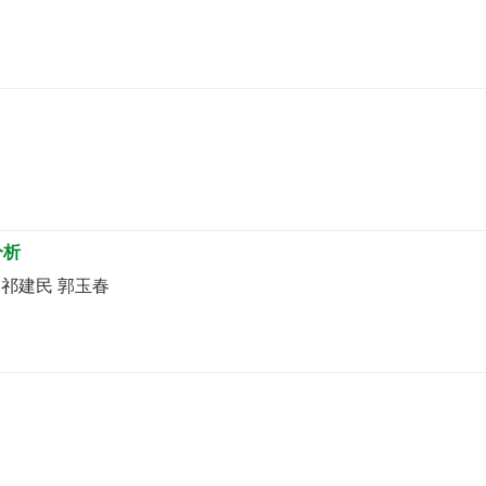
分析
 祁建民 郭玉春